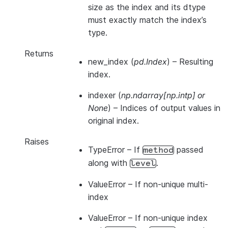
size as the index and its dtype
must exactly match the index’s
type.
Returns
new_index
(
pd.Index
) – Resulting
index.
indexer
(
np.ndarray[np.intp] or
None
) – Indices of output values in
original index.
Raises
TypeError
– If
passed
method
along with
.
level
ValueError
– If non-unique multi-
index
ValueError
– If non-unique index