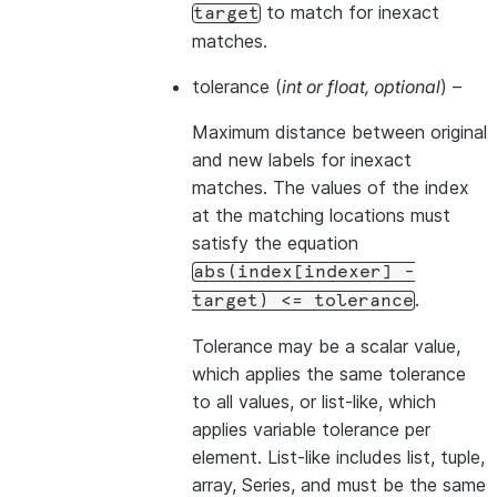
to match for inexact
target
matches.
tolerance
(
int
or
float
,
optional
) –
Maximum distance between original
and new labels for inexact
matches. The values of the index
at the matching locations must
satisfy the equation
abs(index[indexer]
-
.
target)
<=
tolerance
Tolerance may be a scalar value,
which applies the same tolerance
to all values, or list-like, which
applies variable tolerance per
element. List-like includes list, tuple,
array, Series, and must be the same