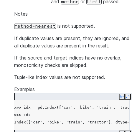
and
or
passed.
method
limit
Notes
is not supported.
method=nearest
If duplicate values are present, they are ignored, and
all duplicate values are present in the result.
If the source and target indices have no overlap,
monotonicity checks are skipped.
Tuple-like index values are not supported.
Examples
Copy
E
>>> 
idx
=
pd
.
Index
([
'car'
,
'bike'
,
'train'
,
'tract
>>> 
idx
Index(['car', 'bike', 'train', 'tractor'], dtype='