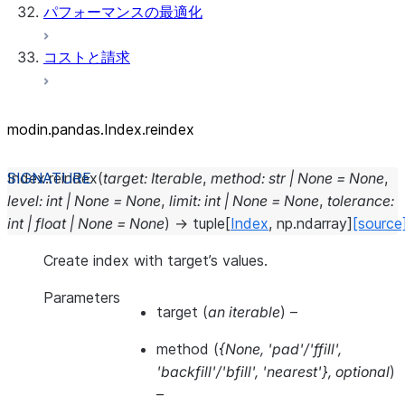
パフォーマンスの最適化
コストと請求
modin.pandas.Index.reindex
Index.
reindex
(
target
:
Iterable
,
method
:
str
|
None
=
None
,
level
:
int
|
None
=
None
,
limit
:
int
|
None
=
None
,
tolerance
:
int
|
float
|
None
=
None
)
→
tuple
[
Index
,
np.ndarray
]
[source
Create index with target’s values.
Parameters
target
(
an iterable
) –
method
(
{None
,
'pad'/'ffill'
,
'backfill'/'bfill'
,
'nearest'}
,
optional
)
–