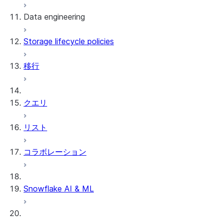
Data engineering
Snowflake Openflow
Storage lifecycle policies
Apache Iceberg™
データのロード
移行
動的テーブル
Apache Iceberg™ Tables
Streams and tasks
Snowflake Open Catalog
クエリ
Row timestamps
リスト
DCM Projects
コラボレーション
Snowflakeでのdbtプロジェクト
データのアンロード
Snowflake AI & ML