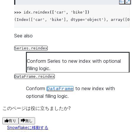
Copy
E
>>> 
idx
.
reindex
([
'car'
,
'bike'
])
(Index(['car', 'bike'], dtype='object'), array([0,
See also
Series.reindex
Conform Series to new index with optional
filling logic.
DataFrame.reindex
Conform
to new index with
DataFrame
optional filling logic.
このページは役に立ちましたか?
有り
無し
Snowflakeに移動する