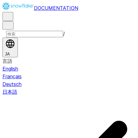
DOCUMENTATION
/
JA
言語
English
Français
Deutsch
日本語