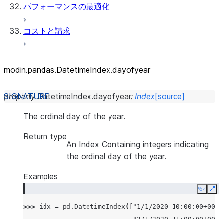
パフォーマンスの最適化
コストと請求
modin.pandas.DatetimeIndex.dayofyear
property
DatetimeIndex.
dayofyear
:
Index
[source]
The ordinal day of the year.
Return type
An Index Containing integers indicating
the ordinal day of the year.
Examples
Copy
E
>>> 
idx
=
pd
.
DatetimeIndex
([
"1/1/2020 10:00:00+00:
... 
"2/1/2020 11:00:00+00: