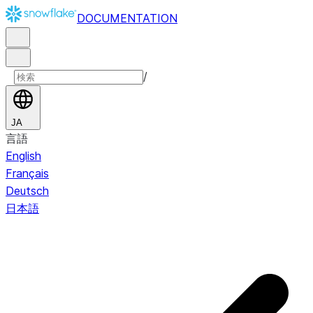
DOCUMENTATION
/
JA
言語
English
Français
Deutsch
日本語