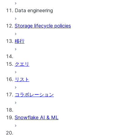
Data engineering
Snowflake Openflow
Storage lifecycle policies
Apache Iceberg™
データのロード
移行
動的テーブル
Apache Iceberg™ Tables
Streams and tasks
Snowflake Open Catalog
クエリ
Row timestamps
リスト
DCM Projects
コラボレーション
Snowflakeでのdbtプロジェクト
データのアンロード
Snowflake AI & ML