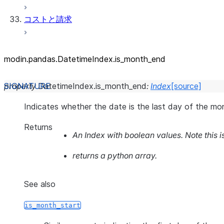
コストと請求
modin.pandas.DatetimeIndex.is_
month_
end
property
DatetimeIndex.
is_month_end
:
Index
[source]
Indicates whether the date is the last day of the mo
Returns
An Index with boolean values. Note this 
returns a python array.
See also
is_month_start