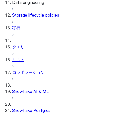
Data engineering
Snowflake Openflow
Storage lifecycle policies
Apache Iceberg™
データのロード
移行
動的テーブル
Apache Iceberg™ Tables
Streams and tasks
Snowflake Open Catalog
クエリ
Row timestamps
リスト
DCM Projects
コラボレーション
Snowflakeでのdbtプロジェクト
データのアンロード
Snowflake AI & ML
Snowflake Postgres