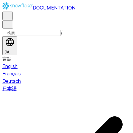
DOCUMENTATION
/
JA
言語
English
Français
Deutsch
日本語