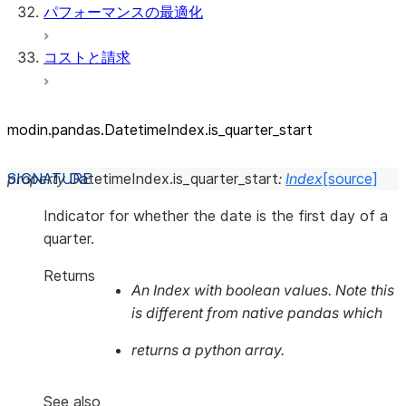
パフォーマンスの最適化
コストと請求
modin.pandas.DatetimeIndex.is_
quarter_
start
property
DatetimeIndex.
is_quarter_start
:
Index
[source]
Indicator for whether the date is the first day of a
quarter.
Returns
An Index with boolean values. Note this
is different from native pandas which
returns a python array.
See also