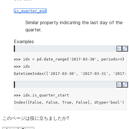
is_quarter_end
Similar property indicating the last day of the
quarter.
Examples
Copy
E
>>> 
idx
=
pd
.
date_range
(
'2017-03-30'
,
periods
=
4
)
>>> 
idx
DatetimeIndex(['2017-03-30', '2017-03-31', '2017-0
Copy
E
>>> 
idx
.
is_quarter_start
Index([False, False, True, False], dtype='bool')
このページは役に立ちましたか?