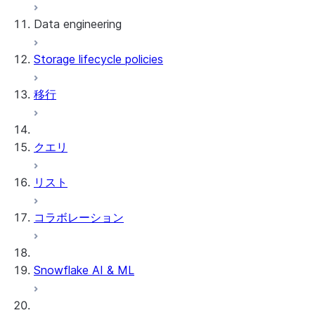
Data engineering
Snowflake Openflow
Storage lifecycle policies
Apache Iceberg™
データのロード
移行
動的テーブル
Apache Iceberg™ Tables
Streams and tasks
Snowflake Open Catalog
クエリ
Row timestamps
リスト
DCM Projects
コラボレーション
Snowflakeでのdbtプロジェクト
データのアンロード
Snowflake AI & ML