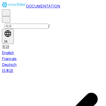
DOCUMENTATION
/
JA
言語
English
Français
Deutsch
日本語