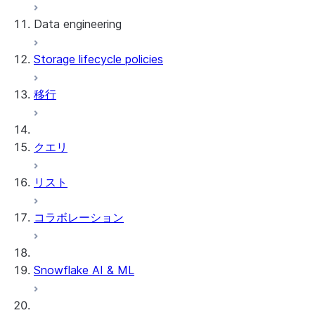
Data engineering
Snowflake Openflow
Storage lifecycle policies
Apache Iceberg™
データのロード
移行
動的テーブル
Apache Iceberg™ Tables
Streams and tasks
Snowflake Open Catalog
クエリ
Row timestamps
リスト
DCM Projects
コラボレーション
Snowflakeでのdbtプロジェクト
データのアンロード
Snowflake AI & ML