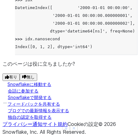
DatetimeIndex([          '2000-01-01 00:00:00',
               '2000-01-01 00:00:00.000000001',
               '2000-01-01 00:00:00.000000002'],
              dtype='datetime64[ns]', freq=None)
>>> 
idx
.
nanosecond
Index([0, 1, 2], dtype='int64')
このページは役に立ちましたか?
有り
無し
Snowflakeに移動する
会話に参加する
Snowflakeで開発する
フィードバックを共有する
ブログでの最新情報を表示する
独自の認定を取得する
プライバシー通知
サイト規約
Cookieの設定
©
2026
See more
Show less
Snowflake, Inc.
All Rights Reserved
.