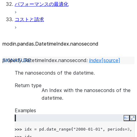
パフォーマンスの最適化
コストと請求
modin.pandas.DatetimeIndex.nanosecond
property
DatetimeIndex.
nanosecond
:
Index
[source]
The nanoseconds of the datetime.
Return type
An Index with the nanoseconds of the
datetime.
Examples
Copy
E
>>> 
idx
=
pd
.
date_range
(
"2000-01-01"
,
periods
=
3
,
f
>>> 
idx