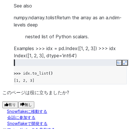
See also
numpy.ndarray.tolist
Return the array as an a.ndim-
levels deep
nested list of Python scalars.
Examples >>> idx = pd.Index([1, 2, 3]) >>> idx
Index([1, 2, 3], dtype=’int64’)
Copy
E
>>> 
idx
.
to_list
()
[1, 2, 3]
このページは役に立ちましたか?
有り
無し
Snowflakeに移動する
会話に参加する
Snowflakeで開発する