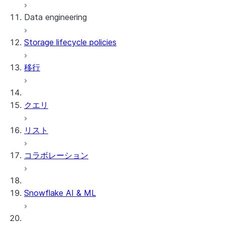
Data engineering
Snowflake Openflow
Storage lifecycle policies
Apache Iceberg™
データのロード
移行
動的テーブル
Apache Iceberg™ Tables
Streams and tasks
Snowflake Open Catalog
クエリ
Row timestamps
リスト
DCM Projects
コラボレーション
Snowflakeでのdbtプロジェクト
データのアンロード
Snowflake AI & ML