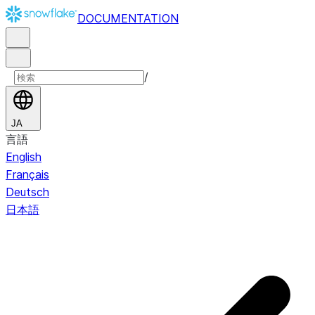
DOCUMENTATION
/
JA
言語
English
Français
Deutsch
日本語