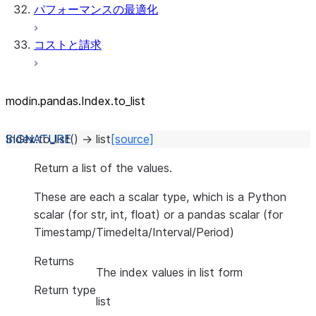
パフォーマンスの最適化
コストと請求
modin.pandas.Index.to_list
Index.
to_list
(
)
→
list
[source]
Return a list of the values.
These are each a scalar type, which is a Python
scalar (for str, int, float) or a pandas scalar (for
Timestamp/Timedelta/Interval/Period)
Returns
The index values in list form
Return type
list