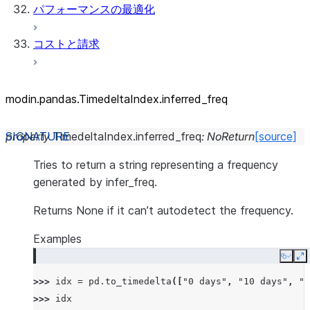
パフォーマンスの最適化
コストと請求
modin.pandas.TimedeltaIndex.inferred_
freq
property
TimedeltaIndex.
inferred_freq
:
NoReturn
[source]
Tries to return a string representing a frequency
generated by infer_freq.
Returns None if it can’t autodetect the frequency.
Examples
Copy
E
>>> 
idx
=
pd
.
to_timedelta
([
"0 days"
,
"10 days"
,
"2
>>> 
idx