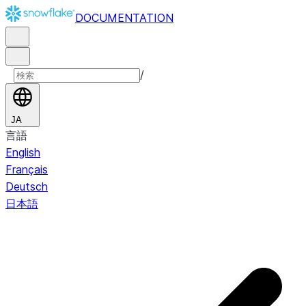
DOCUMENTATION
/
JA
言語
English
Français
Deutsch
日本語