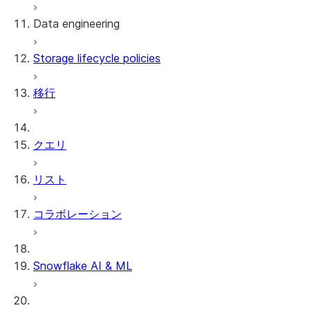
Data engineering
Snowflake Openflow
Storage lifecycle policies
Apache Iceberg™
データのロード
移行
動的テーブル
Apache Iceberg™ Tables
Streams and tasks
Snowflake Open Catalog
クエリ
Row timestamps
リスト
DCM Projects
コラボレーション
Snowflakeでのdbtプロジェクト
データのアンロード
Snowflake AI & ML