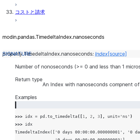
コストと請求
modin.pandas.TimedeltaIndex.nanoseconds
property
TimedeltaIndex.
nanoseconds
:
Index
[source]
Number of nonoseconds (>= 0 and less than 1 micros
Return type
An Index with nanoseconds compnent of 
Examples
>>> 
idx
=
pd
.
to_timedelta
([
1
,
2
,
3
],
unit
=
'ns'
)
>>> 
idx
TimedeltaIndex(['0 days 00:00:00.000000001', '0 da
                '0 days 00:00:00.000000003'],