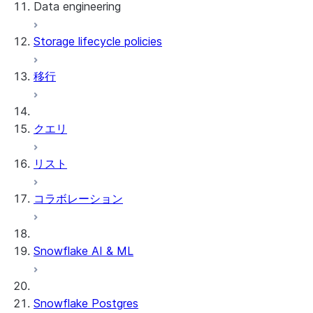
Data engineering
Snowflake Openflow
Storage lifecycle policies
Apache Iceberg™
データのロード
移行
動的テーブル
Apache Iceberg™ Tables
Streams and tasks
Snowflake Open Catalog
クエリ
Row timestamps
リスト
DCM Projects
コラボレーション
Snowflakeでのdbtプロジェクト
データのアンロード
Snowflake AI & ML
Snowflake Postgres