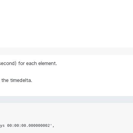
econd) for each element.
the timedelta.
ys 00:00:00.000000002',