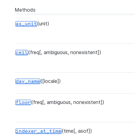
Methods
(unit)
as_unit
(freq[, ambiguous, nonexistent])
ceil
([locale])
day_name
(freq[, ambiguous, nonexistent])
floor
(time[, asof])
indexer_at_time