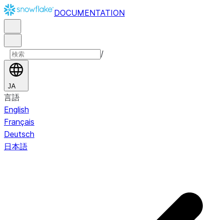
DOCUMENTATION
/
JA
言語
English
Français
Deutsch
日本語