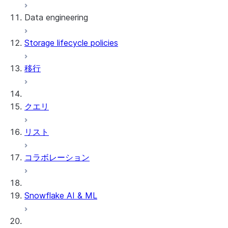
Data engineering
Snowflake Openflow
Storage lifecycle policies
Apache Iceberg™
データのロード
移行
動的テーブル
Apache Iceberg™ Tables
Streams and tasks
Snowflake Open Catalog
クエリ
Row timestamps
リスト
DCM Projects
コラボレーション
Snowflakeでのdbtプロジェクト
データのアンロード
Snowflake AI & ML