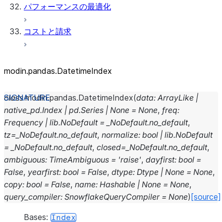
パフォーマンスの最適化
コストと請求
modin.pandas.DatetimeIndex
class
modin.pandas.
DatetimeIndex
(
data
:
ArrayLike
|
native_pd.Index
|
pd.Series
|
None
=
None
,
freq
:
Frequency
|
lib.NoDefault
=
_NoDefault.no_default
,
tz
=
_NoDefault.no_default
,
normalize
:
bool
|
lib.NoDefault
=
_NoDefault.no_default
,
closed
=
_NoDefault.no_default
,
ambiguous
:
TimeAmbiguous
=
'raise'
,
dayfirst
:
bool
=
False
,
yearfirst
:
bool
=
False
,
dtype
:
Dtype
|
None
=
None
,
copy
:
bool
=
False
,
name
:
Hashable
|
None
=
None
,
query_compiler
:
SnowflakeQueryCompiler
=
None
)
[source]
Bases:
Index