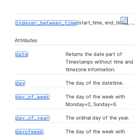
(start_time, end_time[, ...]
Expan
indexer_between_time
Attributes
(*[, skipna, axis])
mean
Returns the date part of
date
Timestamps without time and
timezone information.
([locale])
month_name
The day of the datetime.
day
The day of the week with
day_of_week
()
normalize
Monday=0, Sunday=6.
The ordinal day of the year.
day_of_year
(freq[, ambiguous, nonexistent])
round
The day of the week with
dayofweek