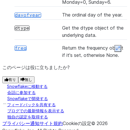
Monday=0, Sunday=6.
([freq])
snap
The ordinal day of the year.
dayofyear
Get the dtype object of the
dtype
underlying data.
([axis, ddof, skipna])
std
Return the frequency object
freq
Expan
if it's set, otherwise None.
このページは役に立ちましたか?
(date_format)
Return the frequency object
strftime
freqstr
as a string if it's set,
有り
無し
otherwise None.
Snowflakeに移動する
([freq])
to_period
会話に参加する
The hours of the datetime.
hour
Snowflakeで開発する
フィードバックを共有する
Tries to return a string
inferred_freq
ブログでの最新情報を表示する
representing a frequency
独自の認定を取得する
()
generated by infer_freq.
プライバシー通知
to_pydatetime
サイト規約
Cookieの設定
©
2026