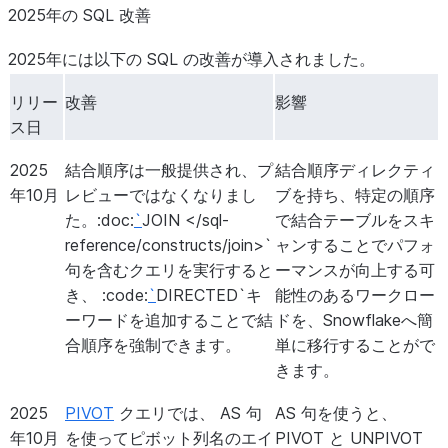
2025年の SQL 改善
2025年には以下の SQL の改善が導入されました。
リリー
改善
影響
ス日
2025
結合順序は一般提供され、プ
結合順序ディレクティ
年10月
レビューではなくなりまし
ブを持ち、特定の順序
た。:doc:
`
JOIN </sql-
で結合テーブルをスキ
reference/constructs/join>`
ャンすることでパフォ
句を含むクエリを実行すると
ーマンスが向上する可
き、 :code:
`
DIRECTED`キ
能性のあるワークロー
ーワードを追加することで結
ドを、Snowflakeへ簡
合順序を強制できます。
単に移行することがで
きます。
2025
PIVOT
クエリでは、 AS 句
AS 句を使うと、
年10月
を使ってピボット列名のエイ
PIVOT と UNPIVOT