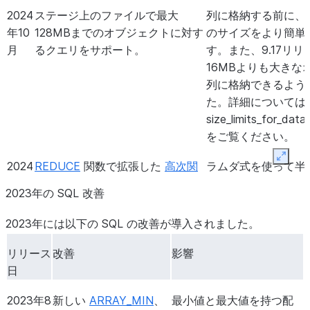
2025
RESAMPLE
句および
補間
この SQL 機能は、連
2024
ステージ上のファイルで最大
列に格納する前に、
年9月
関数
のセットを使用して、
続的に均一にサンプリ
年10
128MBまでのオブジェクトに対す
のサイズをより簡単
時系列データのギャップを埋
ングされた時系列デー
月
るクエリをサポート。
す。また、9.17リ
めることができます。
タの生成プロセスを簡
16MBよりも大きな
素化します。
列に格納できるよう
2025
結合順序のプレビューサポー
結合順序ディレクティ
た。詳細については:re
年8月
ト。:doc:
`
JOIN </sql-
ブを持ち、特定の順序
size_limits_for_dat
reference/constructs/join>`
で結合テーブルをスキ
をご覧ください。
句を含むクエリを実行すると
ャンすることでパフォ
Expan
2024
REDUCE
関数で拡張した
高次関
ラムダ式を使って半
き、:code:
`
DIRECTED`キー
ーマンスが向上する可
年10
数
のサポート。
や構造化データを削
ワードを追加することで結合
能性のあるワークロー
2023年の SQL 改善
月
読みやすく、効率的
順序を強制できます。
ドを、Snowflakeへ簡
タ操作や高度な分析
単に移行することがで
2023年には以下の SQL の改善が導入されました。
す。
きます。
リリース
改善
影響
2024
表形式データを返す
ストアドプロ
結果をテーブルに保存
2025
:doc:
`
ORDER BY ALL
各列を名前で指定しな
日
年9
シージャからの選択
のサポート。
テートメントを簡略
年7月
</sql-
くても、SELECTリス
月
たとえば、
RESULT
2023年8
新しい
ARRAY_MIN
、
最小値と最大値を持つ配
reference/constructs/order-
トのすべての列で結果