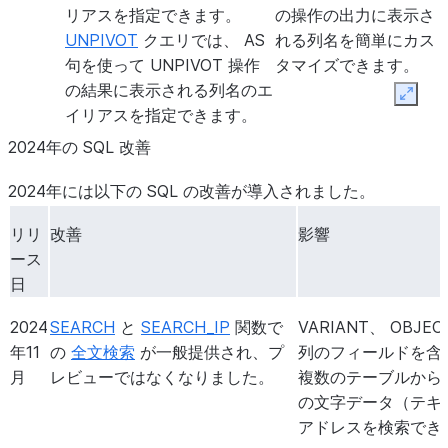
リアスを指定できます。
の操作の出力に表示さ
UNPIVOT
クエリでは、 AS
れる列名を簡単にカス
句を使って UNPIVOT 操作
タマイズできます。
の結果に表示される列名のエ
Expan
イリアスを指定できます。
2024年の SQL 改善
2025
MERGE
コマンドで
ターゲットテーブルと
WHEN
年10月
ソーステーブルに同じ
MATCHED
...
THEN
ALL
2024年には以下の SQL の改善が導入されました。
数の列があってその列
および
BY
NAME
WHEN
の名前が同じである場
リリ
改善
影響
NOT
MATCHED
...
THEN
合に、これらのサブ句
ース
サブ句を使
ALL
BY
NAME
を使用することで、
日
用すると、ソースからの変更
MERGE ステートメン
でターゲットテーブルのすべ
2024
SEARCH
と
SEARCH_IP
関数で
VARIANT、 OBJEC
トの INSERT 句と
ての列を更新または挿入でき
年11
の
全文検索
が一般提供され、プ
列のフィールドを含
UPDATE 句で列リス
ます。
月
レビューではなくなりました。
複数のテーブルから
トを維持するのを避け
の文字データ（テキス
ることができます。
アドレスを検索でき