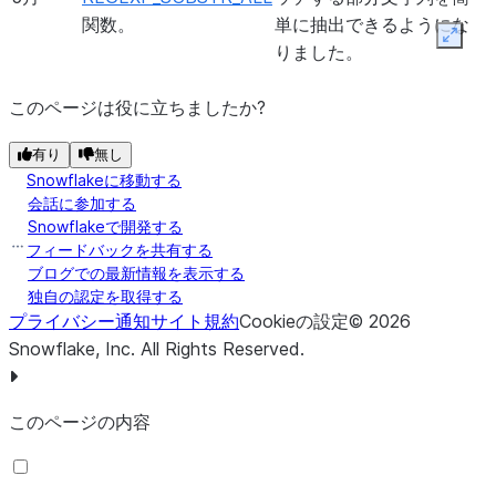
2024
SELECT リストまたは GROUP
属性名をキーとし、
致する場合に一致とな
関数。
単に抽出できるようにな
年7
BY 句でのフィルタリングのため
値として、指定され
Expan
ります。
りました。
月
に、
OBJECT 定数
におけるワイ
OBJECT 値を構築
ルドカード指定のサポート。
2025
ARRAY_AGG
関数での行ベ
ユーザーは、移動ウィ
このページは役に立ちましたか?
年1月
ースおよび範囲ベースのウィ
ンドウフレームの値を
2024
RANGE BETWEEN ウィンドウフ
時系列データセット
ンドウフレームのサポート。
配列に収集することに
有り
無し
年6
レームに明示的なオフセット
（n
期される、あるいは
より、データのサブセ
Snowflakeに移動する
月
PRECEDING および n
記録欠落によってギ
会話に参加する
ットを集計することが
FOLLOWING）を持つ、
AVG
、
した場合に、移動集
Snowflakeで開発する
できます。
COUNT
、
MIN
、
MAX
、および
に実行することがで
フィードバックを共有する
SUM
ウィンドウ関数が含まれる
ブログでの最新情報を表示する
独自の認定を取得する
プレビューサポート。
プライバシー通知
サイト規約
Cookieの設定
©
2026
Snowflake, Inc.
2024
UNPIVOT
サブ句で
All Rights Reserved
.
SQL ステートメントで
{
INCLUDE
年5
サブ句を使用すると
オプショ
|
EXCLUDE
}
NULLS
月
が増します。
ンを使用して、結果に NULL 値の
このページの内容
ある行を含めるためのサポート。
2024
テーブル、ビュー、セキュアビュ
TABLE キーワー