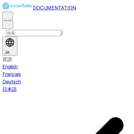
DOCUMENTATION
/
JA
言語
English
Français
Deutsch
日本語