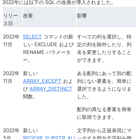
果をグループ化できま
2022年には以下の SQL の改善が導入されました。
2025
による :ref:
スプレッド演算子
`
RANGE BETWEEN
（
）を
スプレッド演算子は、
した場合に、移動集
**
す。
年3月
ウィンドウフレームが一般提供さ
変数の値を受け取る関
に実行することがで
使うと、配列を個々の値のリ
リリー
改善
影響
れ、プレビューではなくなりまし
数コールやクエリを簡
2023年2
ストに展開することができま
ROUND
関数で銀行型
値の丸める際に銀行型丸
ス日
た。
素化することができま
月
す。
丸め（
端数が0.5のとき
めを使用できるようにな
2022年
SELECT
コマンドの新
すべての列を選択し、特
す。詳細については、
に偶数に丸める
）がサ
りました。
2024
SEARCH
関数および
SEARCH_IP
VARIANT、 OBJEC
11月
しい EXCLUDE および
定の列を除外したり、列
Snowflake Introduces
ポートされました。
年8
関数を使用した
全文検索
のプレ
列のフィールドを含
RENAME パラメータ
名を変更したりすること
SQL Spread Operator
月
ビューサポート。
複数のテーブルから
2023年1
新しい
MIN_BY
および
ある列の最小値または最
ー。
ができます。
(**)
のブログ記事をご
の文字データ（テキス
月
MAX_BY
関数。
大値を含む行を見つけ、
覧ください。
2022年
新しい
ある配列にあって別の配
アドレスを検索でき
その値を別の列から取得
11月
ARRAY_EXCEPT
およ
列にない要素を、簡単に
2025
SEARCH
関数は接続
SEARCH_MODE引数
することができます。
2024
関数呼び出し
および
オブジェク
関数コールやオブジ
び
ARRAY_DISTINCT
選択できるようになりま
年2月
（AND）セマンティクスに
に
を指定した
'AND'
年8
ト定数
における SELECT リスト
は、パターンにマッ
関数。
した。
対応するようになります。
場合、検索対象の列ま
月
または GROUP BY 句でのフィル
ィルターしたり、特
たはフィールドの少な
配列の異なる要素を簡単
タリングのための、 ILIKE および
したりすることがで
くとも1つから抽出さ
に取得できます。
EXCLUDE キーワードの使用のサ
れたトークンが、検索
ポート。
文字列から抽出された
2022年
新しい
文字列から正規表現にマ
すべてのトークンと一
5月
REGEXP_SUBSTR_ALL
ッチする部分文字列を簡