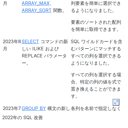
SQLID
Snowflake S
月
ARRAY_MAX
、
列要素を簡単に選択でき
by>`句を指定し、SELECT
をソートできます。
使用してクエリ結果
ARRAY_SORT
関数。
るようになりました。
リストで指定されたすべての
ルを作成するのでは
列でソートすることができま
要素のソートされた配列
ら直接選択するクエ
す。
を簡単に取得できます。
ことができます。
2025
:ref:
`
UNION BYNAME演算
UNION BY NAME演
2023年8
SELECT
コマンドの新
SQL ワイルドカードを含
2024
FIRST_VALUE
および
時系列データセット
年6月
子<label-
算子は、テーブル内で
月
しい ILIKE および
むパターンにマッチする
年9
LAST_VALUE
ウィンドウ関数が
期される、あるいは
query_operators_union>`を
異なる位置にある列の
REPLACE パラメータ
すべての列を選択できる
月
含まれるようになる、明示的なオ
記録欠落によってギ
使用し、位置ではなく名前で
サブセットの結合を簡
ー。
ようになりました。
フセット <label-
した場合に、追加関
行を結合できます。
素化します。
window_syntax_and_usage>`
移動集計を実行する
すべての列を選択する場
2025
パイプ演算子
（
）を使
パイプ演算子は、依存
（n PRECEDING および n
す。
->>
合、特定の列の値を式で
年5月
するSQLステートメン
FOLLOWING）による
って、SQLステートメントを
置き換えることができま
トの実行を簡素化し、
:ref:
連結することができます。
`
RANGE BETWEEN ウィンド
す。
複雑なSQL操作の可読
ウフレームの拡張をサポート。
SQLステートメントの連結で
Expan
性と柔軟性を向上させ
は、あるステートメントの結
2023年7
GROUP BY
構文の新し
各列を名前で指定しなく
2024
明示的なオフセット <label-
時系列データセット
ることができます。
果が別のステートメントの入
月
い ALL キーワード。
ても、 SELECT リスト内
2022年の SQL 改善
年8
window_syntax_and_usage>`（n
期される、あるいは
力になります。
のすべての非集計列で結
月
PRECEDING とn FOLLOWING）
記録欠落によってギ