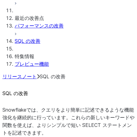
コネクタ
Snowflake Connector for ServiceNow V2
最近の改善点
Snowflake Connector for MySQL
パフォーマンスの改善
Snowflake Connector for PostgreSQL
Sharepoint用Snowflake Connector
SQL の改善
Connectors用Native SDK
特集情報
Connectors Java ライブラリ用Native
プレビュー機能
SDK
Connectors Java Test・ライブラリ用
リリースノート
SQL の改善
Native SDK
Connectors Javaテンプレート用Native
SQL の改善
SDK
Native SDK Example Java GitHub
Snowflakeでは、クエリをより簡単に記述できるような機能
Connector
強化を継続的に行っています。これらの新しいキーワードや
関数を使えば、よりシンプルで短い SELECT ステートメン
トを記述できます。