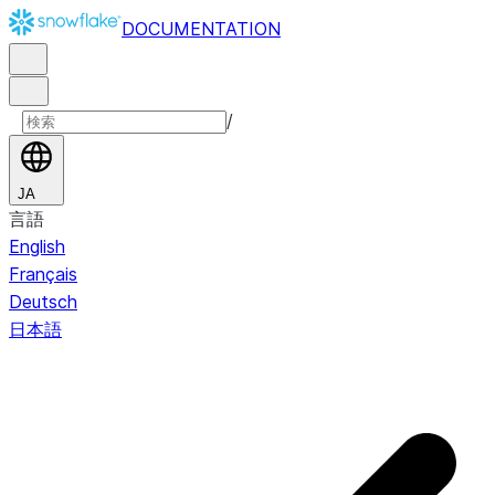
DOCUMENTATION
/
JA
言語
English
Français
Deutsch
日本語