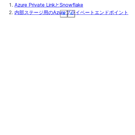
Azure Private LinkとSnowflake
内部ステージ用のAzureプライベートエンドポイント
See more
See more
See more
See more
See more
See more
See more
See more
Show less
Show less
Show less
Show less
Show less
Show less
Show less
Show less