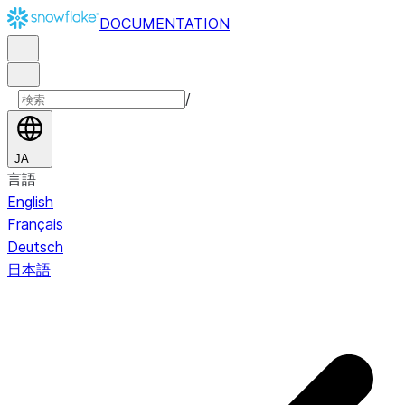
DOCUMENTATION
/
JA
言語
English
Français
Deutsch
日本語