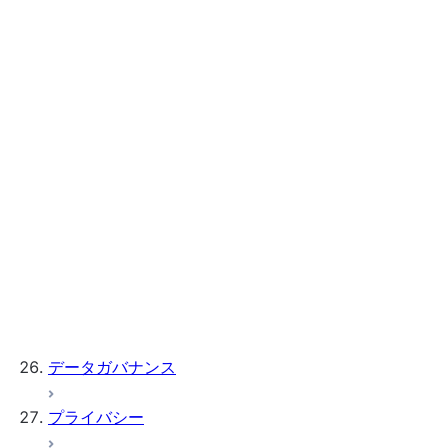
volumes
アウトバウンドプライベート接続
管理および承認
トラストセンター
セッションおよびセッションポリシー
SCIM サポート
アクセス制御
暗号化
データガバナンス
プライバシー