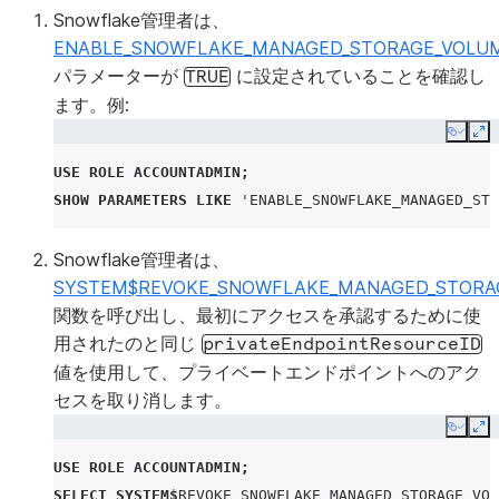
Snowflake管理者は、
ENABLE_SNOWFLAKE_MANAGED_STORAGE_VOLUM
パラメーターが
に設定されていることを確認し
TRUE
ます。例:
Copy
Ex
USE
ROLE
ACCOUNTADMIN
;
SHOW
PARAMETERS
LIKE
'ENABLE_SNOWFLAKE_MANAGED_STO
Snowflake管理者は、
SYSTEM$REVOKE_SNOWFLAKE_MANAGED_STORAG
関数を呼び出し、最初にアクセスを承認するために使
用されたのと同じ
privateEndpointResourceID
値を使用して、プライベートエンドポイントへのアク
セスを取り消します。
Copy
Ex
USE
ROLE
ACCOUNTADMIN
;
SELECT
SYSTEM
$
REVOKE_SNOWFLAKE_MANAGED_STORAGE_VOL