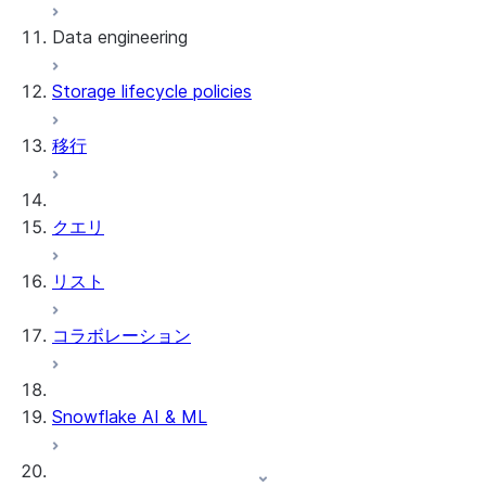
Data engineering
Snowflake Openflow
Storage lifecycle policies
Apache Iceberg™
データのロード
移行
動的テーブル
Apache Iceberg™ Tables
Streams and tasks
Snowflake Open Catalog
クエリ
Row timestamps
リスト
DCM Projects
コラボレーション
Snowflakeでのdbtプロジェクト
データのアンロード
Snowflake AI & ML