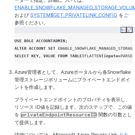
ーターで指定。詳細については、
ENABLE_SNOWFLAKE_MANAGED_STORAGE_VOLUM
および
SYSTEM$GET_PRIVATELINK_CONFIG
をご
参照ください。
Copy
Ex
USE
ROLE
ACCOUNTADMIN
;
ALTER
ACCOUNT
SET
ENABLE_SNOWFLAKE_MANAGED_STORAGE
SELECT
KEY
,
VALUE
FROM
TABLE
(
FLATTEN
(
input
=>
PARSE_
Azure管理者として、Azureポータルから各Snowflake
管理ストレージボリュームにプライベートエンドポイ
ントを作成します。
プライベートエンドポイントのプロパティを表示し、
リソース ID値を記録します。次のステップで、この値
を
関数の引数とし
privateEndpointResourceID
て提供します。
詳細については、Microsoft Azure Private Link
ドキ