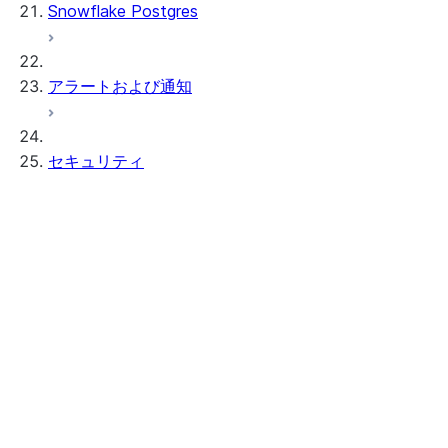
Snowflake Postgres
アラートおよび通知
セキュリティ
認証
Overview of authentication
認証ポリシー
多要素認証（MFA）
フェデレーション認証および SSO
キーペア認証およびローテーション