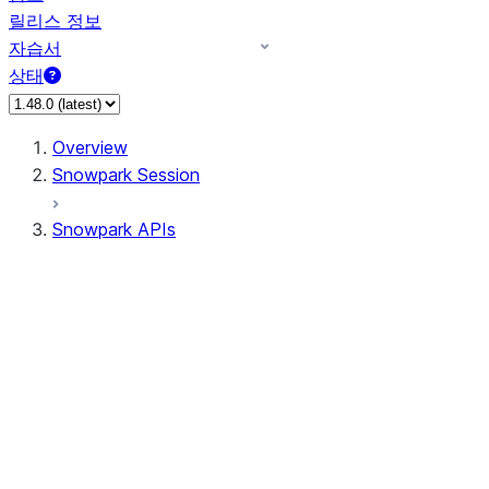
릴리스 정보
자습서
상태
Overview
Snowpark Session
Snowpark APIs
Input/Output
DataFrame
Column
Data Types