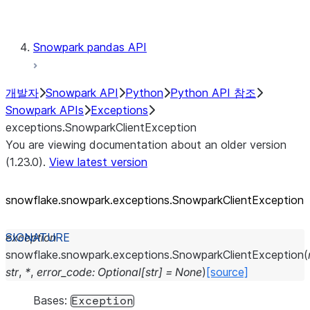
Testing
Snowpark pandas API
개발자
Snowpark API
Python
Python API 참조
Snowpark APIs
Exceptions
exceptions.SnowparkClientException
You are viewing documentation about an older version
(1.23.0).
View latest version
snowflake.snowpark.exceptions.SnowparkClientException
exception
snowflake.snowpark.exceptions.
SnowparkClientException
(
str
,
*
,
error_code
:
Optional
[
str
]
=
None
)
[source]
Bases:
Exception