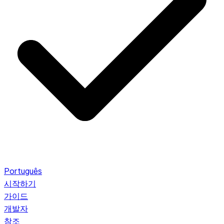
Português
시작하기
가이드
개발자
참조