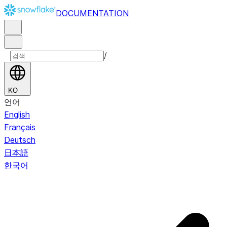
DOCUMENTATION
/
KO
언어
English
Français
Deutsch
日本語
한국어