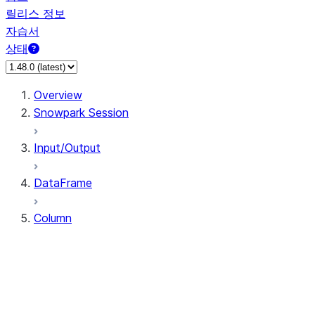
릴리스 정보
자습서
상태
Overview
Snowpark Session
Input/Output
DataFrame
Column
Column
CaseExpr
Column.alias
Column.as_