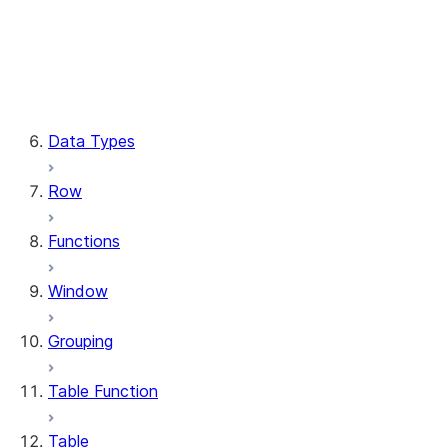
Column.substring
Column.try_cast
Column.within_group
CaseExpr.when
CaseExpr.otherwise
Data Types
Row
Functions
Window
Grouping
Table Function
Table