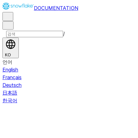
DOCUMENTATION
/
KO
언어
English
Français
Deutsch
日本語
한국어