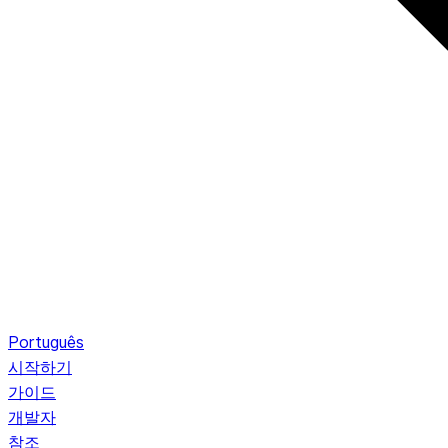
Português
시작하기
가이드
개발자
참조