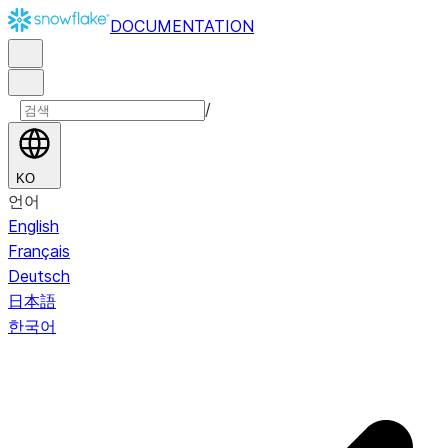
DOCUMENTATION
/
KO
언어
English
Français
Deutsch
日本語
한국어