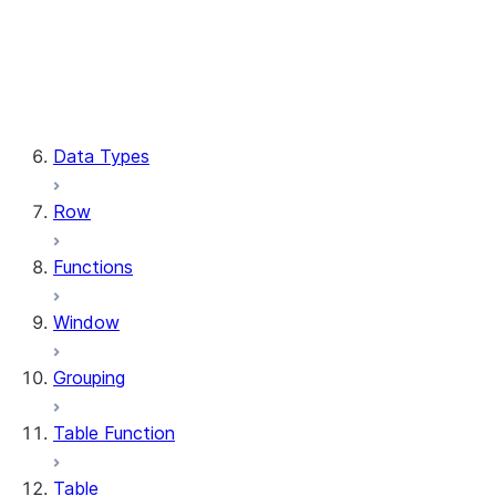
Column.substring
Column.try_cast
Column.within_group
CaseExpr.when
CaseExpr.otherwise
Data Types
Row
Functions
Window
Grouping
Table Function
Table