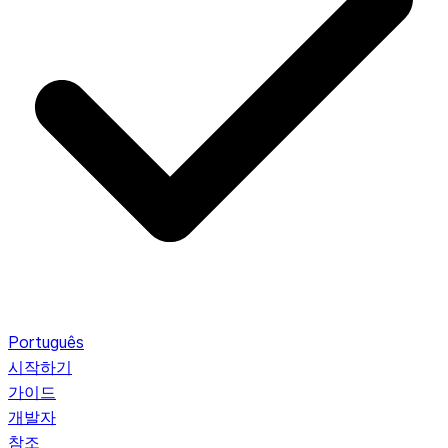
Português
시작하기
가이드
개발자
참조