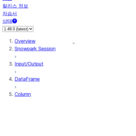
릴리스 정보
자습서
상태
Overview
Snowpark Session
Input/Output
DataFrame
Column
Column
CaseExpr
Column.alias
Column.as_