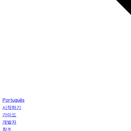
Português
시작하기
가이드
개발자
참조