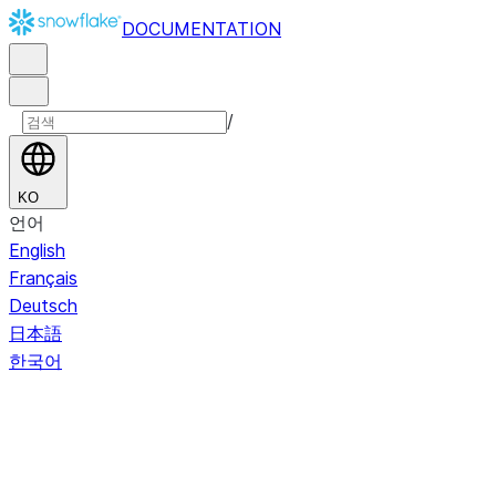
DOCUMENTATION
/
KO
언어
English
Français
Deutsch
日本語
한국어