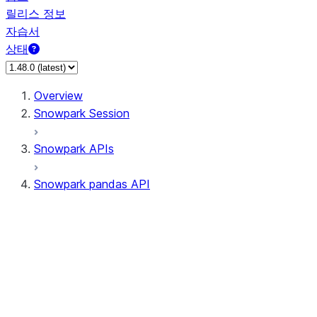
릴리스 정보
자습서
상태
Overview
Snowpark Session
Snowpark APIs
Snowpark pandas API
All supported APIs
Session
Input/Output