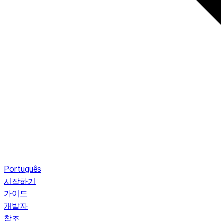
Português
시작하기
가이드
개발자
참조