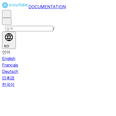
DOCUMENTATION
/
KO
언어
English
Français
Deutsch
日本語
한국어