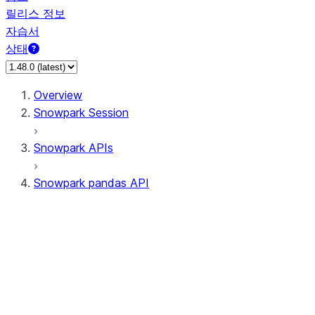
릴리스 정보
자습서
상태
Overview
Snowpark Session
Snowpark APIs
Snowpark pandas API
All supported APIs
Session
Input/Output