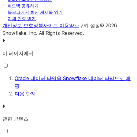
LONG
TEXT
피드백 공유하기
블로그에서 최신 게시물 읽기
DATE
TIMESTAMP_NTZ
자체 인증 받기
개인정보 보호정책
사이트 이용약관
쿠키 설정
©
2026
TIMESTAMP
TIMESTAMP_NTZ
Snowflake, Inc.
All Rights Reserved
.
TIMESTAMP
TIMESTAMP_TZ
WITH TIME
이 페이지에서
ZONE
TIMESTAMP
TIMESTAMP_LTZ
WITH LOCAL
Oracle 데이터 타입을 Snowflake 데이터 타입으로 매
TIME ZONE
핑
다음 단계
INTERVAL
TEXT
INTERVAL YEAR
TEXT
TO MONTH
관련 콘텐츠
INTERVAL DAY
TEXT