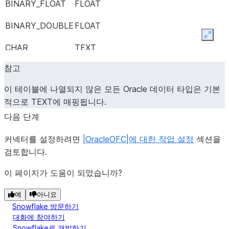
BINARY_FLOAT
FLOAT
BINARY_DOUBLE
FLOAT
Expan
CHAR
TEXT
참고
VARCHAR2
TEXT
이 테이블에 나열되지 않은 모든 Oracle 데이터 타입은 기본
NCHAR
TEXT
적으로 TEXT에 매핑됩니다.
NVARCHAR2
TEXT
다음 단계
CLOB
TEXT
Snowflake의 최대 입
커넥터를 설정하려면
|OracleOFC|에 대한 작업 설정
섹션을
력 크기(16MB)까지
검토합니다.
지원됩니다.
이 페이지가 도움이 되었습니까?
NCLOB
TEXT
Snowflake의 최대 입
예
아니요
력 크기(16MB)까지
Snowflake 방문하기
지원됩니다.
대화에 참여하기
Snowflake로 개발하기