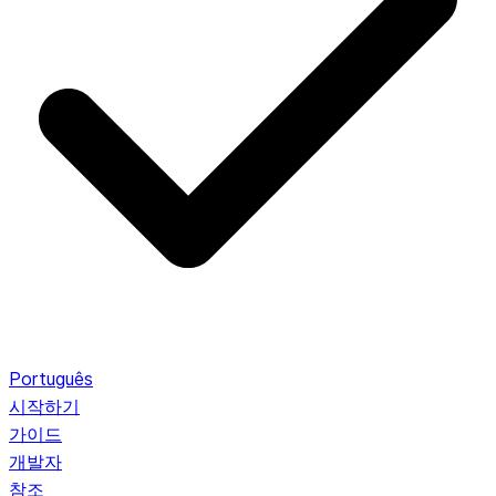
Português
시작하기
가이드
개발자
참조