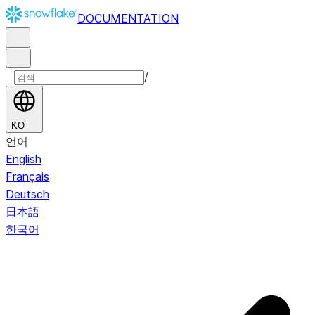
DOCUMENTATION
/
KO
언어
English
Français
Deutsch
日本語
한국어