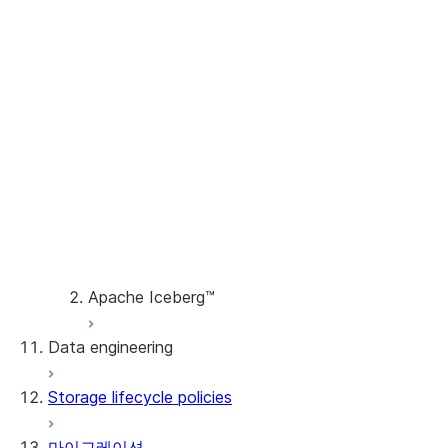
snapshots
Use the connector
Openflow 관리하기
유지 관리
커넥터 정보
Version control for custom flows
커넥터 설정하기
Openflow 모니터링하기
Openflow 문제 해결
프로세서
Guidelines for using Python
extensions in Openflow
컨트롤러 서비스
버전 기록
Apache Iceberg™
Data engineering
Apache Iceberg™ 테이블
Storage lifecycle policies
데이터 로딩
Snowflake Open Catalog
마이그레이션
동적 테이블