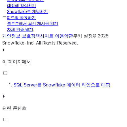
FLOAT
FLOAT
대화에 참여하기
Snowflake로 개발하기
BIT
BOOLEAN
피드백 공유하기
블로그에서 최신 게시물 읽기
CHAR
TEXT
자체 인증 받기
개인정보 보호정책
사이트 이용약관
쿠키 설정
©
2026
VARCHAR
TEXT
Snowflake, Inc.
All Rights Reserved
.
NCHAR
TEXT
NVARCHAR
TEXT
이 페이지에서
TEXT
TEXT
SQL Server를 Snowflake 데이터 타입으로 매핑
NTEXT
TEXT
DATE
DATE
관련 콘텐츠
TIME
TIME
SMALLDATETIME
TIMESTAMP_NTZ