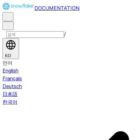
DOCUMENTATION
/
KO
언어
English
Français
Deutsch
日本語
한국어