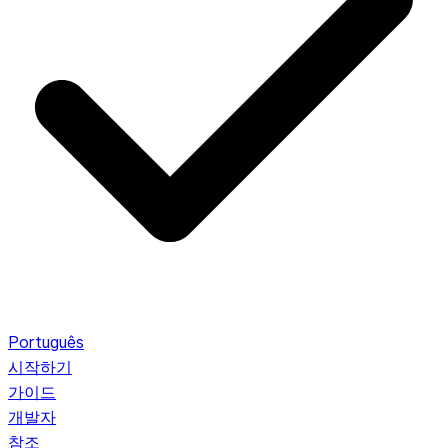
Português
시작하기
가이드
개발자
참조