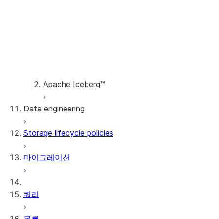
Openflow 문제 해결
프로세서
Guidelines for using Python
extensions in Openflow
컨트롤러 서비스
버전 기록
Apache Iceberg™
Data engineering
Apache Iceberg™ 테이블
Storage lifecycle policies
데이터 로딩
Snowflake Open Catalog
마이그레이션
동적 테이블
Streams and tasks
쿼리
Row timestamps
목록
DCM Projects