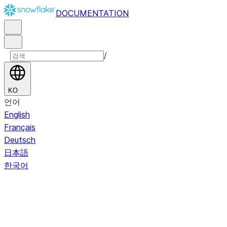
DOCUMENTATION
/
KO
언어
English
Français
Deutsch
日本語
한국어