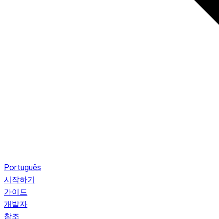
Português
시작하기
가이드
개발자
참조