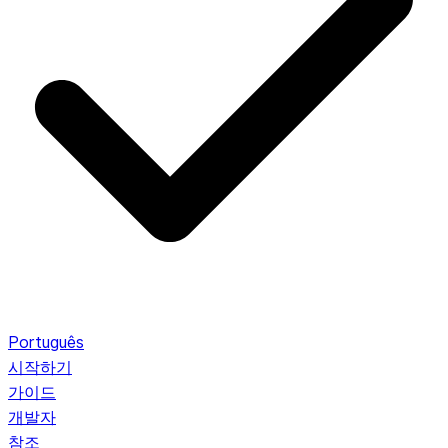
Português
시작하기
가이드
개발자
참조