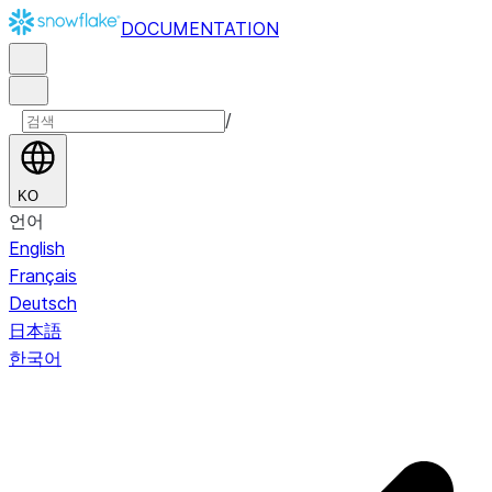
DOCUMENTATION
/
KO
언어
English
Français
Deutsch
日本語
한국어