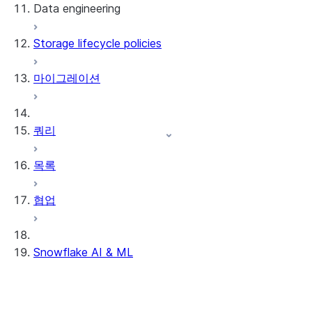
Data engineering
Snowflake Openflow
Storage lifecycle policies
Apache Iceberg™
데이터 로딩
마이그레이션
동적 테이블
Apache Iceberg™ 테이블
Streams and tasks
Snowflake Open Catalog
쿼리
Row timestamps
목록
DCM Projects
협업
Snowflake의 dbt 프로젝트
데이터 언로딩
Snowflake AI & ML
리전 간 추론
AI 기능에서 옵트아웃