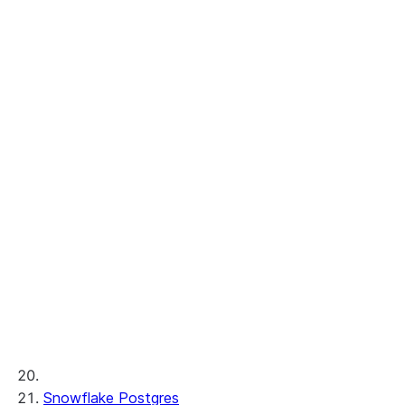
Snowflake-verwalteter MCP-Server
Cortex Analyst
Cortex Search
Cortex Wissens-Erweiterungen
Cortex REST API
AI-Beobachtbarkeit
ML-Funktionen
Bereitgestellter Durchsatz
ML-Entwicklung und ML-Ops
Snowflake Postgres