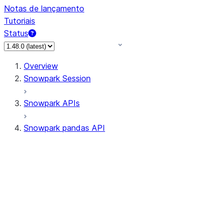
Notas de lançamento
Tutoriais
Status
Overview
Snowpark Session
Snowpark APIs
Snowpark pandas API
All supported APIs
Session
Input/Output