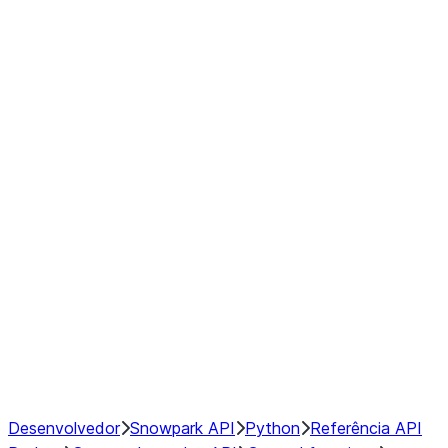
Series
DataFrame
Index
Window
GroupBy
Resampling
NumPy Interoperability
Performance Recommendations
Desenvolvedor
Snowpark API
Python
Referência API