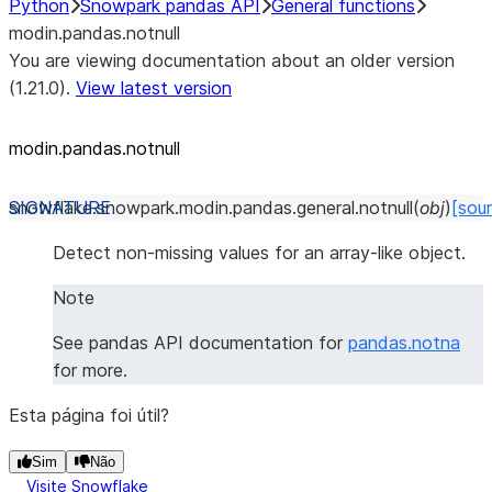
Python
Snowpark pandas API
General functions
modin.pandas.notnull
You are viewing documentation about an older version
(1.21.0).
View latest version
modin.pandas.notnull
snowflake.snowpark.modin.pandas.general.
notnull
(
obj
)
[sou
Detect non-missing values for an array-like object.
Note
See pandas API documentation for
pandas.notna
for more.
Esta página foi útil?
Sim
Não
Visite Snowflake