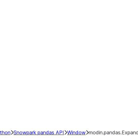
ython
Snowpark pandas API
Window
modin.pandas.Expandi