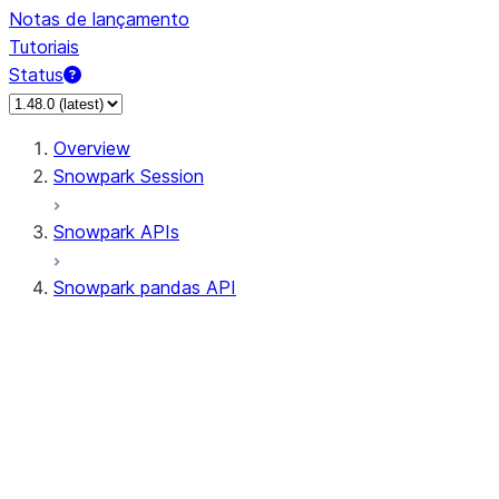
Notas de lançamento
Tutoriais
Status
Overview
Snowpark Session
Snowpark APIs
Snowpark pandas API
All supported APIs
Session
Input/Output