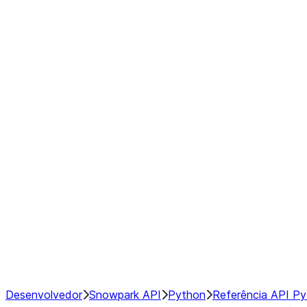
modin.pandas.Rolling.min
modin.pandas.Rolling.quantile
modin.pandas.Rolling.rank
modin.pandas.Rolling.sem
modin.pandas.Rolling.skew
modin.pandas.Rolling.std
modin.pandas.Rolling.sum
modin.pandas.Rolling.var
GroupBy
Resampling
NumPy Interoperability
Performance Recommendations
Desenvolvedor
Snowpark API
Python
Referência API P