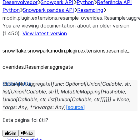
Desenvolvedor
Snowpark API
Python
Referência API
Python
Snowpark pandas API
Resampling
modin.plugin.extensions.resample_overrides.Resampler.aggr
You are viewing documentation about an older version
(1.45.0).
View latest version
snowflake.snowpark.modin.plugin.extensions.resample_
overrides.Resampler.aggregate
Resampler.
aggregate
(
func
:
Optional
[
Union
[
Callable
,
str
,
list
[
Union
[
Callable
,
str
]
]
,
MutableMapping
[
Hashable
,
Union
[
Callable
,
str
,
list
[
Union
[
Callable
,
str
]
]
]
]
]
]
=
None
,
*
args
:
Any
,
**
kwargs
:
Any
)
[source]
Esta página foi útil?
Sim
Não