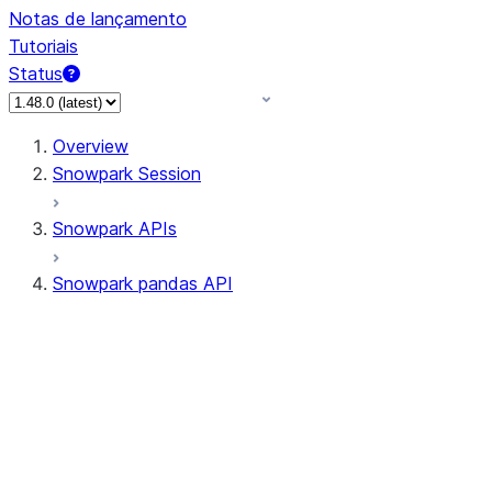
Notas de lançamento
Tutoriais
Status
Overview
Snowpark Session
Snowpark APIs
Snowpark pandas API
All supported APIs
Session
Input/Output