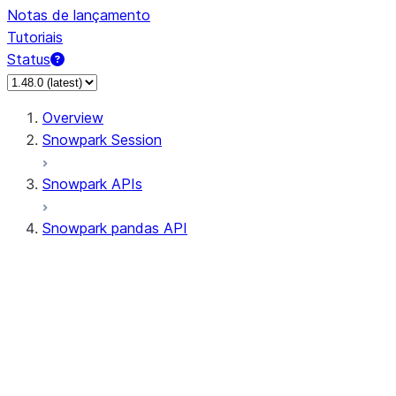
Notas de lançamento
Tutoriais
Status
Overview
Snowpark Session
Snowpark APIs
Snowpark pandas API
All supported APIs
Session
Input/Output