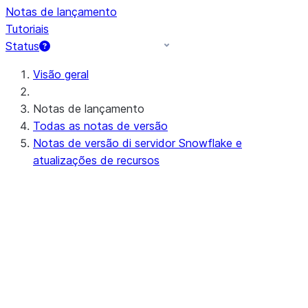
Notas de lançamento
Tutoriais
Status
Visão geral
Notas de lançamento
Todas as notas de versão
Notas de versão di servidor Snowflake e
atualizações de recursos
Próximas notas de lançamento do
servidor (ou em andamento)
Preview - 10.15
Notas de versão recentes do servidor
Apr 20-23, 2026 - 10.14
Apr 11-16, 2026 - 10.13 (no
announcements)