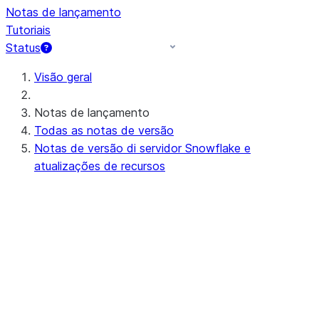
Notas de lançamento
Tutoriais
Status
Visão geral
Notas de lançamento
Todas as notas de versão
Notas de versão di servidor Snowflake e
atualizações de recursos
Próximas notas de lançamento do
servidor (ou em andamento)
Preview - 10.15
Notas de versão recentes do servidor
Apr 20-23, 2026 - 10.14
Apr 11-16, 2026 - 10.13 (no
announcements)