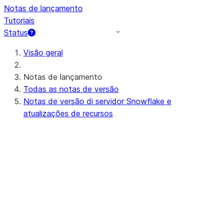
Notas de lançamento
Tutoriais
Status
Visão geral
Notas de lançamento
Todas as notas de versão
Notas de versão di servidor Snowflake e
atualizações de recursos
Próximas notas de lançamento do
servidor (ou em andamento)
Preview - 10.15
Notas de versão recentes do servidor
Apr 20-23, 2026 - 10.14
Apr 11-16, 2026 - 10.13 (no
announcements)