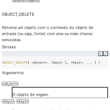
(Matriz/objeto)
OBJECT_DELETE
Retorna um objeto com o conteúdo do objeto de
entrada (ou seja, fonte) com uma ou mais chaves
removidas.
Sintaxe
Copy
Ex
OBJECT_DELETE
(
<object>
,
<key1>
[,
<key2>
,
...
]
)
Argumentos
object
O objeto de origem.
,
key1
key2