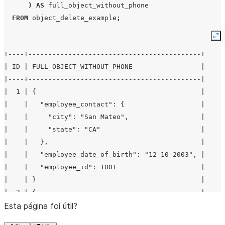
)
AS
full_object_without_phone
FROM
object_delete_example
;
Ex
+----+-------------------------------------------+
| ID | FULL_OBJECT_WITHOUT_PHONE                 |
|----+-------------------------------------------|
|  1 | {                                         |
|    |   "employee_contact": {                   |
|    |     "city": "San Mateo",                  |
|    |     "state": "CA"                         |
|    |   },                                      |
|    |   "employee_date_of_birth": "12-10-2003", |
|    |   "employee_id": 1001                     |
|    | }                                         |
|  2 | {                                         |
|    |   "employee_contact": {                   |
Esta página foi útil?
|    |     "city": "Seattle",                    |