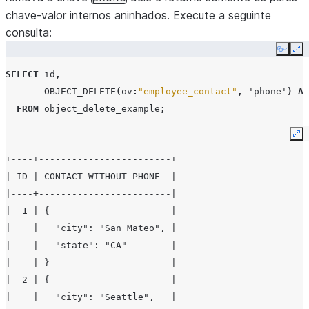
|    |     "phone": "800-555-0101",  |
chave-valor internos aninhados. Execute a seguinte
|    |     "state": "WA"             |
consulta:
|    |   },                          |
Copy
Ex
|    |   "employee_id": 1002         |
SELECT
id
,
|    | }                             |
OBJECT_DELETE
(
ov
:
"employee_contact"
,
'phone'
)
AS
+----+-------------------------------+
FROM
object_delete_example
;
Ex
+----+------------------------+
| ID | CONTACT_WITHOUT_PHONE  |
|----+------------------------|
|  1 | {                      |
|    |   "city": "San Mateo", |
|    |   "state": "CA"        |
|    | }                      |
|  2 | {                      |
|    |   "city": "Seattle",   |