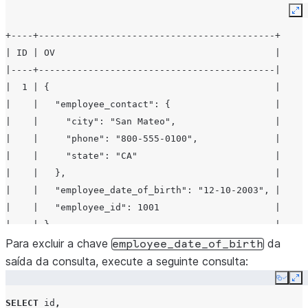
};
Ex
+----+-------------------------------------------+
INSERT
INTO
object_delete_example
(
id
,
ov
)
| ID | OV                                        |
SELECT
|----+-------------------------------------------|
2
,
|  1 | {                                         |
{
|    |   "employee_contact": {                   |
'employee_id'
: 1002
,
|    |     "city": "San Mateo",                  |
'employee_date_of_birth'
:
'01-01-1990'
,
|    |     "phone": "800-555-0100",              |
'employee_contact'
:
|    |     "state": "CA"                         |
{
|    |   },                                      |
'city'
:
'Seattle'
,
|    |   "employee_date_of_birth": "12-10-2003", |
'state'
:
'WA'
,
|    |   "employee_id": 1001                     |
'phone'
:
'800-555-0101'
|    | }                                         |
}
|  2 | {                                         |
Para excluir a chave
da
employee_date_of_birth
};
|    |   "employee_contact": {                   |
saída da consulta, execute a seguinte consulta:
|    |     "city": "Seattle",                    |
Copy
Ex
|    |     "phone": "800-555-0101",              |
SELECT
id
,