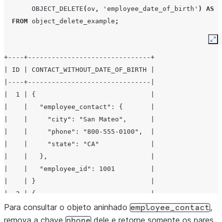
|    |     "state": "WA"                         |
OBJECT_DELETE
(
ov
,
'employee_date_of_birth'
)
AS
c
|    |   },                                      |
FROM
object_delete_example
;
|    |   "employee_date_of_birth": "01-01-1990", |
|    |   "employee_id": 1002                     |
Ex
|    | }                                         |
+----+-------------------------------+
+----+-------------------------------------------+
| ID | CONTACT_WITHOUT_DATE_OF_BIRTH |
|----+-------------------------------|
|  1 | {                             |
|    |   "employee_contact": {       |
|    |     "city": "San Mateo",      |
|    |     "phone": "800-555-0100",  |
|    |     "state": "CA"             |
|    |   },                          |
|    |   "employee_id": 1001         |
|    | }                             |
|  2 | {                             |
|    |   "employee_contact": {       |
Para consultar o objeto aninhado
,
employee_contact
|    |     "city": "Seattle",        |
remova a chave
dele e retorne somente os pares
phone