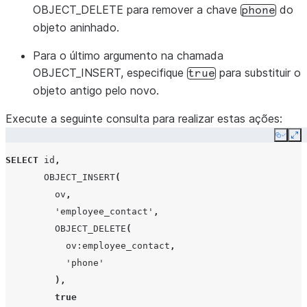
OBJECT_DELETE para remover a chave
do
phone
objeto aninhado.
Para o último argumento na chamada
OBJECT_INSERT, especifique
para substituir o
true
objeto antigo pelo novo.
Execute a seguinte consulta para realizar estas ações:
Copy
Ex
SELECT
id
,
OBJECT_INSERT
(
ov
,
'employee_contact'
,
OBJECT_DELETE
(
ov
:employee_contact
,
'phone'
),
true