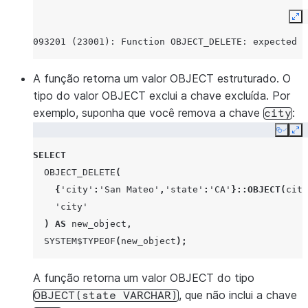
Ex
093201 (23001): Function OBJECT_DELETE: expected s
A função retorna um valor OBJECT estruturado. O
tipo do valor OBJECT exclui a chave excluída. Por
exemplo, suponha que você remova a chave
:
city
Copy
Ex
SELECT
OBJECT_DELETE
(
{
'city'
:
'San Mateo'
,
'state'
:
'CA'
}
::OBJECT
(
city
'city'
)
AS
new_object
,
SYSTEM$TYPEOF
(
new_object
);
A função retorna um valor OBJECT do tipo
, que não inclui a chave
OBJECT(state
VARCHAR)