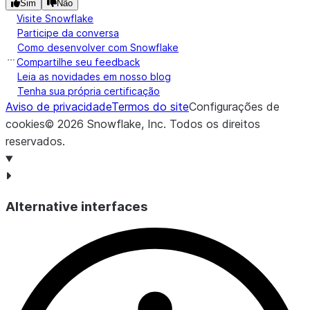
Sim
Não
|    |     "state": "WA"                         |
Visite Snowflake
|    |   },                                      |
Participe da conversa
|    |   "employee_date_of_birth": "01-01-1990", |
Como desenvolver com Snowflake
|    |   "employee_id": 1002                     |
Compartilhe seu feedback
|    | }                                         |
Leia as novidades em nosso blog
Tenha sua própria certificação
+----+-------------------------------------------+
Aviso de privacidade
Termos do site
Configurações de
cookies
©
2026
Snowflake, Inc.
Todos os direitos
reservados
.
Alternative interfaces