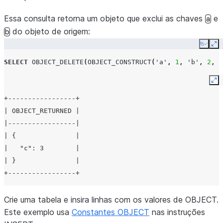
Essa consulta retorna um objeto que exclui as chaves
e
a
do objeto de origem:
b
Copy
Ex
SELECT
OBJECT_DELETE
(
OBJECT_CONSTRUCT
(
'a'
,
1
,
'b'
,
2
,
'
Ex
+-----------------+
| OBJECT_RETURNED |
|-----------------|
| {               |
|   "c": 3        |
| }               |
+-----------------+
Crie uma tabela e insira linhas com os valores de OBJECT.
Este exemplo usa
Constantes OBJECT
nas instruções