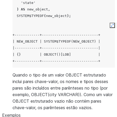
'state'
)
AS
new_object
,
SYSTEM$TYPEOF
(
new_object
);
Ex
+------------+---------------------------+
| NEW_OBJECT | SYSTEM$TYPEOF(NEW_OBJECT) |
|------------+---------------------------|
| {}         | OBJECT()[LOB]             |
+------------+---------------------------+
Quando o tipo de um valor OBJECT estruturado
inclui pares chave-valor, os nomes e tipos desses
pares são incluídos entre parênteses no tipo (por
exemplo, OBJECT(city VARCHAR)). Como um valor
OBJECT estruturado vazio não contém pares
chave-valor, os parênteses estão vazios.
Exemplos