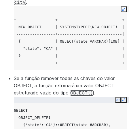
.
city
Ex
+-----------------+----------------------------+
| NEW_OBJECT      | SYSTEM$TYPEOF(NEW_OBJECT)  |
|-----------------+----------------------------|
| {               | OBJECT(state VARCHAR)[LOB] |
|   "state": "CA" |                            |
| }               |                            |
+-----------------+----------------------------+
Se a função remover todas as chaves do valor
OBJECT, a função retornará um valor OBJECT
estruturado vazio do tipo
.
OBJECT()
Copy
Ex
SELECT
OBJECT_DELETE
(
{
'state'
:
'CA'
}
::OBJECT
(
state
VARCHAR
),