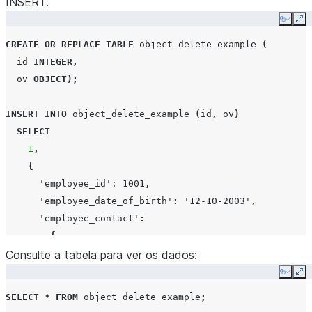
INSERT.
Copy
Ex
CREATE
OR
REPLACE
TABLE
object_delete_example
(
id
INTEGER
,
ov
OBJECT
);
INSERT
INTO
object_delete_example
(
id
,
ov
)
SELECT
1
,
{
'employee_id'
: 1001
,
'employee_date_of_birth'
:
'12-10-2003'
,
'employee_contact'
:
{
Consulte a tabela para ver os dados:
'city'
:
'San Mateo'
,
'state'
:
'CA'
,
Copy
Ex
'phone'
:
'800-555-0100'
SELECT
*
FROM
object_delete_example
;
}