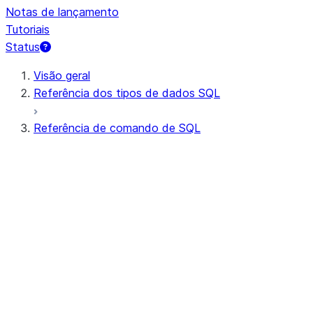
Notas de lançamento
Tutoriais
Status
Visão geral
Referência dos tipos de dados SQL
Referência de comando de SQL
Sintaxe de consulta
Operadores de consulta
DDL geral
DML geral
Todos os comandos (em ordem alfabética