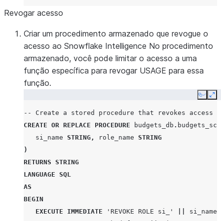
Revogar acesso
Criar um procedimento armazenado que revogue o
acesso ao Snowflake Intelligence No procedimento
armazenado, você pode limitar o acesso a uma
função específica para revogar USAGE para essa
função.
Copy
Ex
-- Create a stored procedure that revokes access t
CREATE
OR
REPLACE
PROCEDURE
budgets_db
.
budgets_sch
si_name
STRING
,
role_name
STRING
)
RETURNS
STRING
LANGUAGE
SQL
AS
BEGIN
EXECUTE IMMEDIATE
'REVOKE ROLE si_'
||
si_name