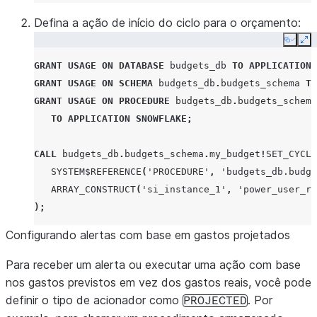
Defina a ação de início do ciclo para o orçamento:
Copy
Ex
GRANT
USAGE
ON
DATABASE
budgets_db
TO
APPLICATION
GRANT
USAGE
ON
SCHEMA
budgets_db
.
budgets_schema
TO
GRANT
USAGE
ON
PROCEDURE
budgets_db
.
budgets_schema
TO
APPLICATION
SNOWFLAKE
;
CALL
budgets_db
.
budgets_schema
.
my_budget
!
SET_CYCLE
SYSTEM$REFERENCE
(
'PROCEDURE'
,
'budgets_db.budge
ARRAY_CONSTRUCT
(
'si_instance_1'
,
'power_user_ro
);
Configurando alertas com base em gastos projetados
Para receber um alerta ou executar uma ação com base
nos gastos previstos em vez dos gastos reais, você pode
definir o tipo de acionador como
. Por
PROJECTED