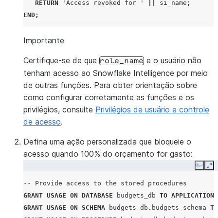
RETURN
'Access revoked for '
||
si_name
;
END
;
Importante
Certifique-se de que
e o usuário não
role_name
tenham acesso ao Snowflake Intelligence por meio
de outras funções. Para obter orientação sobre
como configurar corretamente as funções e os
privilégios, consulte
Privilégios de usuário e controle
de acesso
.
Defina uma ação personalizada que bloqueie o
acesso quando 100% do orçamento for gasto:
Copy
Ex
-- Provide access to the stored procedures
GRANT
USAGE
ON
DATABASE
budgets_db
TO
APPLICATION
GRANT
USAGE
ON
SCHEMA
budgets_db
.
budgets_schema
TO