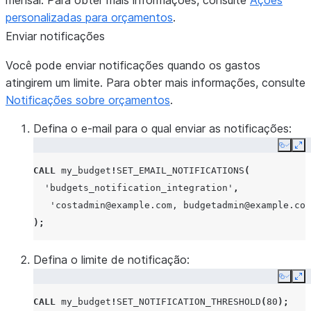
mensal. Para obter mais informações, consulte
Ações
personalizadas para orçamentos
.
Enviar notificações
Você pode enviar notificações quando os gastos
atingirem um limite. Para obter mais informações, consulte
Notificações sobre orçamentos
.
Defina o e-mail para o qual enviar as notificações:
Copy
Ex
CALL
my_budget
!
SET_EMAIL_NOTIFICATIONS
(
'budgets_notification_integration'
,
'costadmin@example.com, budgetadmin@example.com
);
Defina o limite de notificação:
Copy
Ex
CALL
my_budget
!
SET_NOTIFICATION_THRESHOLD
(
80
);