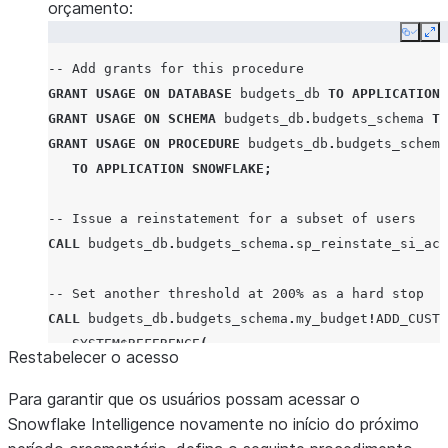
orçamento:
Copy
Ex
-- Add grants for this procedure
GRANT
USAGE
ON
DATABASE
budgets_db
TO
APPLICATION
GRANT
USAGE
ON
SCHEMA
budgets_db
.
budgets_schema
TO
GRANT
USAGE
ON
PROCEDURE
budgets_db
.
budgets_schema
TO
APPLICATION
SNOWFLAKE
;
-- Issue a reinstatement for a subset of users
CALL
budgets_db
.
budgets_schema
.
sp_reinstate_si_acc
-- Set another threshold at 200% as a hard stop
CALL
budgets_db
.
budgets_schema
.
my_budget
!
ADD_CUSTO
SYSTEM$REFERENCE
(
Restabelecer o acesso
'PROCEDURE'
,
'budgets_db.budgets_schema.sp_revoke_si_acce
Para garantir que os usuários possam acessar o
),
Snowflake Intelligence novamente no início do próximo
ARRAY_CONSTRUCT
(
'si_instance_1'
,
'power_user_ro