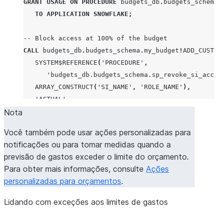
GRANT
USAGE
ON
PROCEDURE
budgets_db
.
budgets_schema
TO
APPLICATION
SNOWFLAKE
;
-- Block access at 100% of the budget
CALL
budgets_db
.
budgets_schema
.
my_budget
!
ADD_CUSTO
SYSTEM$REFERENCE
(
'PROCEDURE'
,
'budgets_db.budgets_schema.sp_revoke_si_acce
ARRAY_CONSTRUCT
(
'SI_NAME'
,
'ROLE_NAME'
),
'ACTUAL'
,
Nota
100
);
Você também pode usar ações personalizadas para
notificações ou para tomar medidas quando a
previsão de gastos exceder o limite do orçamento.
Para obter mais informações, consulte
Ações
personalizadas para orçamentos
.
Lidando com exceções aos limites de gastos