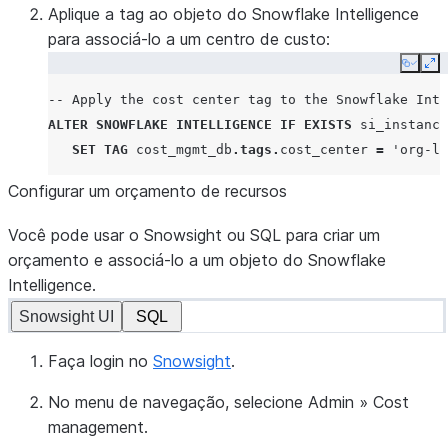
Aplique a tag ao objeto do Snowflake Intelligence
para associá-lo a um centro de custo:
Copy
Ex
-- Apply the cost center tag to the Snowflake Inte
ALTER
SNOWFLAKE
INTELLIGENCE
IF
EXISTS
si_instance
SET
TAG
cost_mgmt_db
.
tags
.
cost_center
=
'org-le
Configurar um orçamento de recursos
Você pode usar o Snowsight ou SQL para criar um
orçamento e associá-lo a um objeto do Snowflake
Intelligence.
Snowsight UI
SQL
Faça login no
Snowsight
.
No menu de navegação, selecione
Admin
»
Cost
management
.