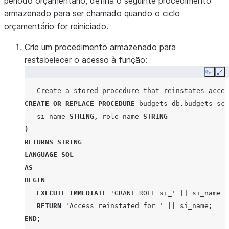
período orçamentário, defina o seguinte procedimento
'ACTUAL'
,
armazenado para ser chamado quando o ciclo
200
orçamentário for reiniciado.
);
Crie um procedimento armazenado para
restabelecer o acesso à função:
Copy
Ex
-- Create a stored procedure that reinstates acces
CREATE
OR
REPLACE
PROCEDURE
budgets_db
.
budgets_sch
si_name
STRING
,
role_name
STRING
)
RETURNS
STRING
LANGUAGE
SQL
AS
BEGIN
EXECUTE IMMEDIATE
'GRANT ROLE si_'
||
si_name
|
RETURN
'Access reinstated for '
||
si_name
;
END
;