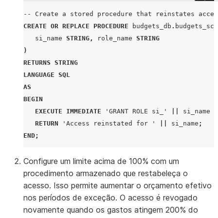
-- Create a stored procedure that reinstates acces
CREATE
OR
REPLACE
PROCEDURE
budgets_db
.
budgets_sch
si_name
STRING
,
role_name
STRING
)
RETURNS
STRING
LANGUAGE
SQL
AS
BEGIN
EXECUTE IMMEDIATE
'GRANT ROLE si_'
||
si_name
|
RETURN
'Access reinstated for '
||
si_name
;
END
;
Configure um limite acima de 100% com um
procedimento armazenado que restabeleça o
acesso. Isso permite aumentar o orçamento efetivo
nos períodos de exceção. O acesso é revogado
novamente quando os gastos atingem 200% do