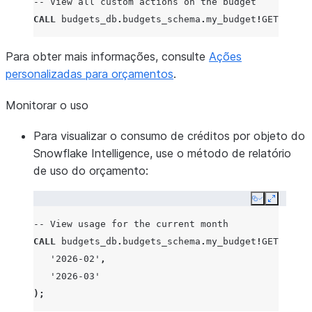
-- View all custom actions on the budget
CALL
budgets_db
.
budgets_schema
.
my_budget
!
GET_CUSTO
Para obter mais informações, consulte
Ações
personalizadas para orçamentos
.
Monitorar o uso
Para visualizar o consumo de créditos por objeto do
Snowflake Intelligence, use o método de relatório
de uso do orçamento:
Copy
Expand
-- View usage for the current month
CALL
budgets_db
.
budgets_schema
.
my_budget
!
GET_SERVI
'2026-02'
,
'2026-03'
);