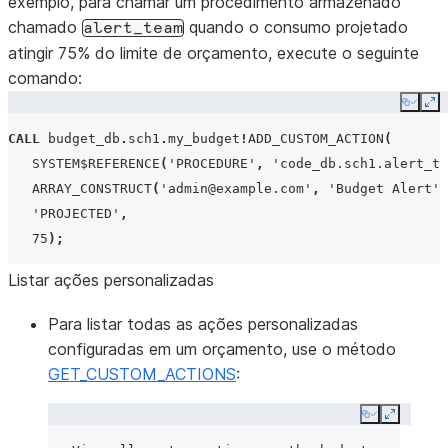
exemplo, para chamar um procedimento armazenado
chamado
quando o consumo projetado
alert_team
atingir 75% do limite de orçamento, execute o seguinte
comando:
Copy
Ex
CALL
budget_db
.
sch1
.
my_budget
!
ADD_CUSTOM_ACTION
(
SYSTEM$REFERENCE
(
'PROCEDURE'
,
'code_db.sch1.alert_te
ARRAY_CONSTRUCT
(
'admin@example.com'
,
'Budget Alert'
,
'PROJECTED'
,
75
);
Listar ações personalizadas
Para listar todas as ações personalizadas
configuradas em um orçamento, use o método
GET_CUSTOM_ACTIONS
:
Copy
Expand