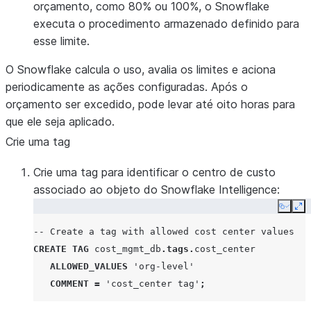
orçamento, como 80% ou 100%, o Snowflake
executa o procedimento armazenado definido para
esse limite.
O Snowflake calcula o uso, avalia os limites e aciona
periodicamente as ações configuradas. Após o
orçamento ser excedido, pode levar até oito horas para
que ele seja aplicado.
Crie uma tag
Crie uma tag para identificar o centro de custo
associado ao objeto do Snowflake Intelligence:
Copy
Ex
-- Create a tag with allowed cost center values
CREATE
TAG
cost_mgmt_db
.
tags
.
cost_center
ALLOWED_VALUES
'org-level'
COMMENT
=
'cost_center tag'
;