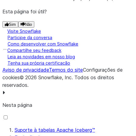
Cadeia de caracteres
Esta página foi útil?
BOOLEAN
booleano
Sim
Não
Visite Snowflake
tipos numéricos (BigInteger, 
Participe da conversa
byte, int, double,…)
Como desenvolver com Snowflake
Compartilhe seu feedback
Cadeia de caracteres
Leia as novidades em nosso blog
Tenha sua própria certificação
Consulte
detalhes da conversão b
Aviso de privacidade
Termos do site
Configurações de
cookies
©
2026
Snowflake, Inc.
Todos os direitos
TIME
java.time.LocalTime
reservados
.
java.time.OffsetTime
Nesta página
Cadeia de caracteres
Tempo inteiro armazen
Suporte à tabelas Apache Iceberg™
HH24:MI:SS.FFTZH: