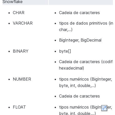
Snowflake
CHAR
Cadeia de caracteres
VARCHAR
tipos de dados primitivos (int
char,…)
BigInteger, BigDecimal
BINARY
byte[]
Cadeia de caracteres (codif
hexadecimal)
NUMBER
tipos numéricos (BigInteger, 
byte, int, double,…)
Cadeia de caracteres
FLOAT
tipos numéricos (BigInteger, 
Expan
byte, int, double,…)