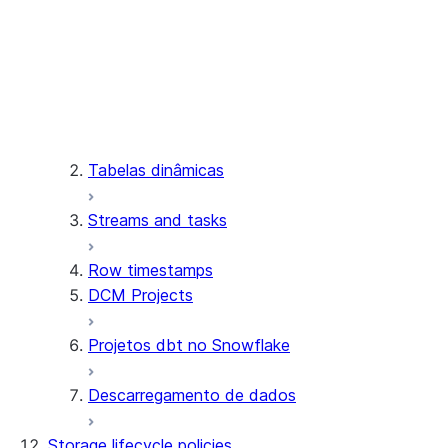
Carregamento de dados de
Sobre o conector
sistemas de terceiros
Install and configure the
Carregamento de dados usando
connector
aplicativos nativos
Tabelas dinâmicas
Streams and tasks
Row timestamps
DCM Projects
Projetos dbt no Snowflake
Descarregamento de dados
Storage lifecycle policies