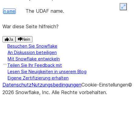
zip file, 
Expan
returns t
The UDAF name.
name
UDAF.
War diese Seite hilfreich?
Ja
Nein
Besuchen Sie Snowflake
An Diskussion beteiligen
Mit Snowflake entwickeln
Teilen Sie Ihr Feedback mit
Lesen Sie Neuigkeiten in unserem Blog
Eigene Zertifizierung erhalten
Datenschutz
Nutzungsbedingungen
Cookie-Einstellungen
©
2026
Snowflake, Inc.
Alle Rechte vorbehalten
.