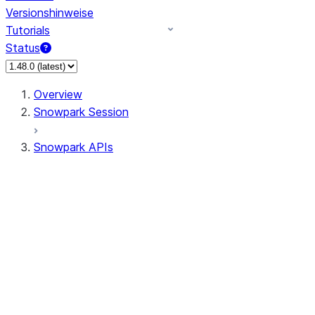
Versionshinweise
Tutorials
Status
Overview
Snowpark Session
Snowpark APIs
Input/Output
DataFrame
Column
Data Types