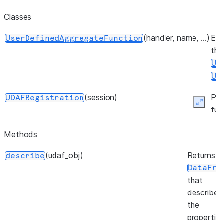
Classes
(handler, name, ...)
En
UserDefinedAggregateFunction
th
U
U
(session)
Pr
UDAFRegistration
Expan
fu
Methods
(udaf_obj)
Returns 
describe
DataFr
that
describe
the
properti