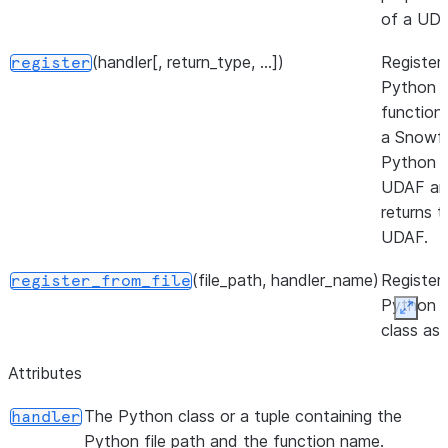
of a UDA
(handler[, return_type, ...])
Register
register
Python
function
a Snowfl
Python
UDAF a
returns t
UDAF.
(file_path, handler_name)
Register
register_from_file
Python
Expan
class as 
Snowfla
Attributes
Python
UDAF fr
The Python class or a tuple containing the
handler
a Python
Python file path and the function name.