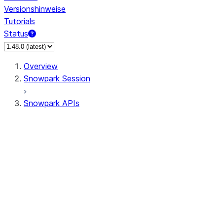
Versionshinweise
Tutorials
Status
Overview
Snowpark Session
Snowpark APIs
Input/Output
DataFrame
Column
Data Types