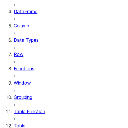
DataFrame
Column
Data Types
Row
Functions
Window
Grouping
Table Function
Table