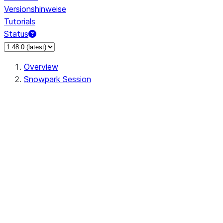
Versionshinweise
Tutorials
Status
Overview
Snowpark Session
Session
Session.add_import
Session.add_packages
Session.add_requirements
Session.call
Session.cancel_all
Session.clear_imports
Session.clear_packages
Session.close
Session.createDataFrame