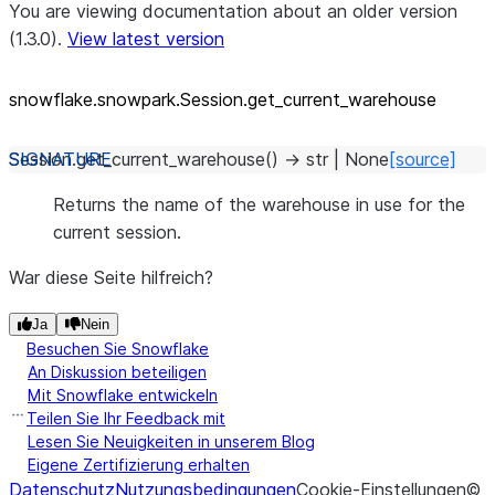
You are viewing documentation about an older version
(1.3.0).
View latest version
snowflake.snowpark.Session.get_
current_
warehouse
Session.
get_current_warehouse
(
)
→
str
|
None
[source]
Returns the name of the warehouse in use for the
current session.
War diese Seite hilfreich?
Ja
Nein
Besuchen Sie Snowflake
An Diskussion beteiligen
Mit Snowflake entwickeln
Teilen Sie Ihr Feedback mit
Lesen Sie Neuigkeiten in unserem Blog
Eigene Zertifizierung erhalten
Datenschutz
Nutzungsbedingungen
Cookie-Einstellungen
©