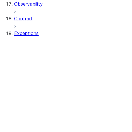
Observability
Context
Exceptions
exceptions.SnowparkClientException
exceptions.SnowparkColumnException
exceptions.SnowparkCreateViewException
exceptions.SnowparkDataframeException
exceptions.SnowparkDataframeReaderExc
exceptions.SnowparkFetchDataException
exceptions.SnowparkGeneralException
exceptions.SnowparkInvalidObjectNameEx
exceptions.SnowparkJoinException
exceptions.SnowparkMissingDbOrSchemaE
exceptions.SnowparkPandasException
exceptions.SnowparkPlanException