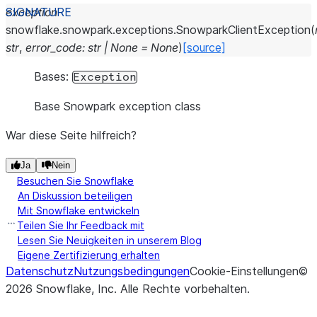
exception
snowflake.snowpark.exceptions.
SnowparkClientException
(
str
,
error_code
:
str
|
None
=
None
)
[source]
Bases:
Exception
Base Snowpark exception class
War diese Seite hilfreich?
Ja
Nein
Besuchen Sie Snowflake
An Diskussion beteiligen
Mit Snowflake entwickeln
Teilen Sie Ihr Feedback mit
Lesen Sie Neuigkeiten in unserem Blog
Eigene Zertifizierung erhalten
Datenschutz
Nutzungsbedingungen
Cookie-Einstellungen
©
2026
Snowflake, Inc.
Alle Rechte vorbehalten
.