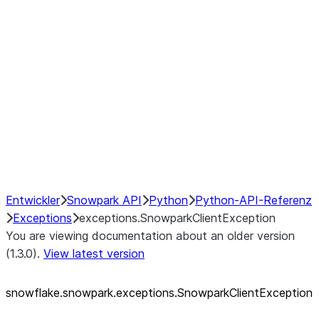
exceptions.SnowparkQueryCancelledExcep
exceptions.SnowparkSQLAmbiguousJoinEx
exceptions.SnowparkSQLException
exceptions.SnowparkSQLInvalidIdExceptio
exceptions.SnowparkSQLUnexpectedAlias
exceptions.SnowparkServerException
exceptions.SnowparkSessionException
exceptions.SnowparkTableException
exceptions.SnowparkUploadFileException
exceptions.SnowparkUploadUdfFileExcept
Entwickler
Snowpark API
Python
Python-API-Referenz
Exceptions
exceptions.SnowparkClientException
You are viewing documentation about an older version
(1.3.0).
View latest version
snowflake.snowpark.exceptions.SnowparkClientException