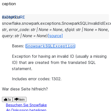
ception
exception
snowflake.snowpark.exceptions.
SnowparkSQLInvalidIdExc
str
,
error_code
:
str
|
None
=
None
,
sfqid
:
str
|
None
=
None
,
query
:
str
|
None
=
None
)
[source]
Bases:
SnowparkSQLException
Exception for having an invalid ID (usually a missing
ID) that are created from the translated SQL
statement.
Includes error codes: 1302.
War diese Seite hilfreich?
Ja
Nein
Besuchen Sie Snowflake
An Diskussion beteiligen