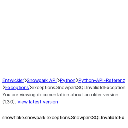
exceptions.SnowparkQueryCancelledExcep
exceptions.SnowparkSQLAmbiguousJoinEx
exceptions.SnowparkSQLException
exceptions.SnowparkSQLInvalidIdExceptio
exceptions.SnowparkSQLUnexpectedAlias
exceptions.SnowparkServerException
exceptions.SnowparkSessionException
exceptions.SnowparkTableException
exceptions.SnowparkUploadFileException
exceptions.SnowparkUploadUdfFileExcept
Entwickler
Snowpark API
Python
Python-API-Referenz
Exceptions
exceptions.SnowparkSQLInvalidIdException
You are viewing documentation about an older version
(1.3.0).
View latest version
snowflake.snowpark.exceptions.SnowparkSQLInvalidIdEx