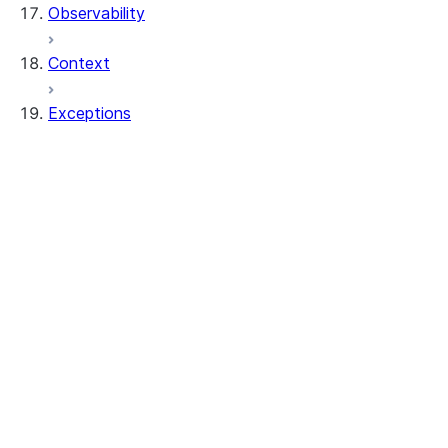
Observability
Context
Exceptions
exceptions.SnowparkClientException
exceptions.SnowparkColumnException
exceptions.SnowparkCreateViewException
exceptions.SnowparkDataframeException
exceptions.SnowparkDataframeReaderExc
exceptions.SnowparkFetchDataException
exceptions.SnowparkGeneralException
exceptions.SnowparkInvalidObjectNameEx
exceptions.SnowparkJoinException
exceptions.SnowparkMissingDbOrSchemaE
exceptions.SnowparkPandasException
exceptions.SnowparkPlanException