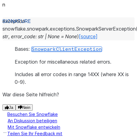
n
exception
snowflake.snowpark.exceptions.
SnowparkServerException
str
,
error_code
:
str
|
None
=
None
)
[source]
Bases:
SnowparkClientException
Exception for miscellaneous related errors.
Includes all error codes in range 14XX (where XX is
0-9).
War diese Seite hilfreich?
Ja
Nein
Besuchen Sie Snowflake
An Diskussion beteiligen
Mit Snowflake entwickeln
Teilen Sie Ihr Feedback mit