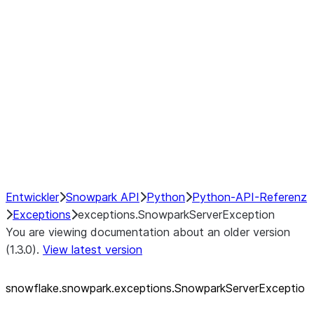
exceptions.SnowparkQueryCancelledExcep
exceptions.SnowparkSQLAmbiguousJoinEx
exceptions.SnowparkSQLException
exceptions.SnowparkSQLInvalidIdExceptio
exceptions.SnowparkSQLUnexpectedAlias
exceptions.SnowparkServerException
exceptions.SnowparkSessionException
exceptions.SnowparkTableException
exceptions.SnowparkUploadFileException
exceptions.SnowparkUploadUdfFileExcept
Entwickler
Snowpark API
Python
Python-API-Referenz
Exceptions
exceptions.SnowparkServerException
You are viewing documentation about an older version
(1.3.0).
View latest version
snowflake.snowpark.exceptions.SnowparkServerExceptio