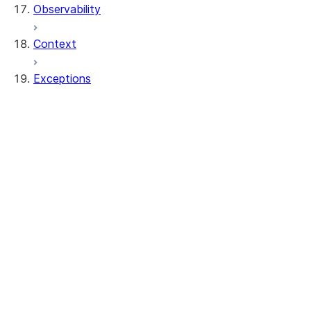
Observability
Context
Exceptions
exceptions.SnowparkClientException
exceptions.SnowparkColumnException
exceptions.SnowparkCreateViewException
exceptions.SnowparkDataframeException
exceptions.SnowparkDataframeReaderExc
exceptions.SnowparkFetchDataException
exceptions.SnowparkGeneralException
exceptions.SnowparkInvalidObjectNameEx
exceptions.SnowparkJoinException
exceptions.SnowparkMissingDbOrSchemaE
exceptions.SnowparkPandasException
exceptions.SnowparkPlanException