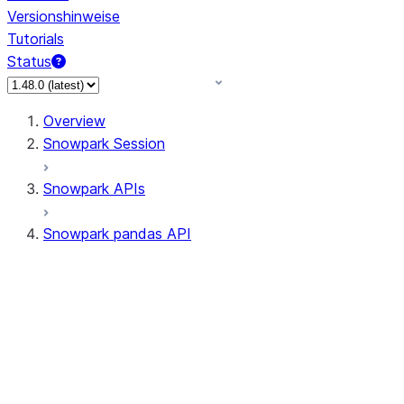
Versionshinweise
Tutorials
Status
Overview
Snowpark Session
Snowpark APIs
Snowpark pandas API
All supported APIs
Session
Input/Output