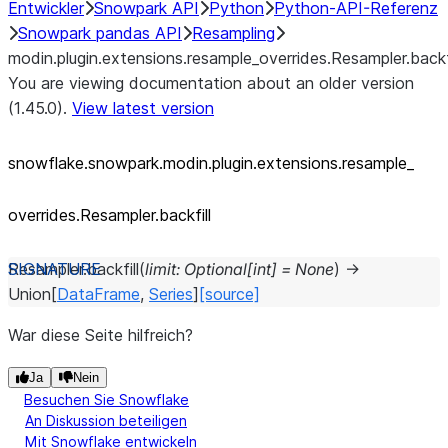
Entwickler
Snowpark API
Python
Python-API-Referenz
Snowpark pandas API
Resampling
modin.plugin.extensions.resample_overrides.Resampler.backfi
You are viewing documentation about an older version
(1.45.0).
View latest version
snowflake.snowpark.modin.plugin.extensions.resample_
overrides.Resampler.backfill
Resampler.
backfill
(
limit
:
Optional
[
int
]
=
None
)
→
Union
[
DataFrame
,
Series
]
[source]
War diese Seite hilfreich?
Ja
Nein
Besuchen Sie Snowflake
An Diskussion beteiligen
Mit Snowflake entwickeln