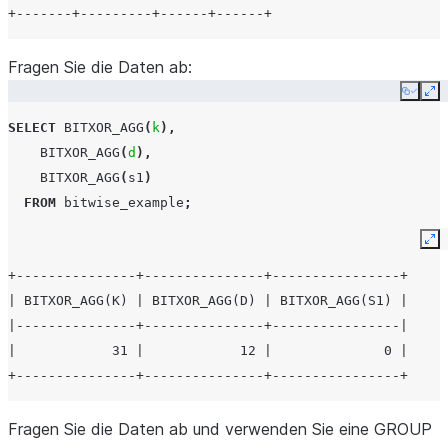
+-------+---------+------+------+
Fragen Sie die Daten ab:
Copy
Ex
SELECT
BITXOR_AGG
(
k
),
BITXOR_AGG
(
d
),
BITXOR_AGG
(
s1
)
FROM
bitwise_example
;
Ex
+---------------+---------------+----------------+
| BITXOR_AGG(K) | BITXOR_AGG(D) | BITXOR_AGG(S1) |
|---------------+---------------+----------------|
|            31 |            12 |              0 |
+---------------+---------------+----------------+
Fragen Sie die Daten ab und verwenden Sie eine GROUP