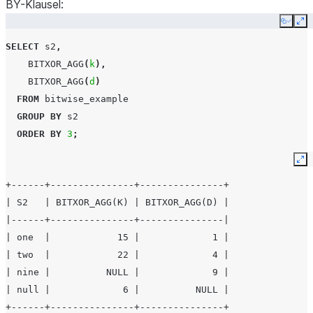
BY-Klausel:
Copy
Ex
SELECT
s2
,
BITXOR_AGG
(
k
),
BITXOR_AGG
(
d
)
FROM
bitwise_example
GROUP
BY
s2
ORDER
BY
3
;
Ex
+------+---------------+---------------+
| S2   | BITXOR_AGG(K) | BITXOR_AGG(D) |
|------+---------------+---------------|
| one  |            15 |             1 |
| two  |            22 |             4 |
| nine |          NULL |             9 |
| null |             6 |          NULL |
+------+---------------+---------------+