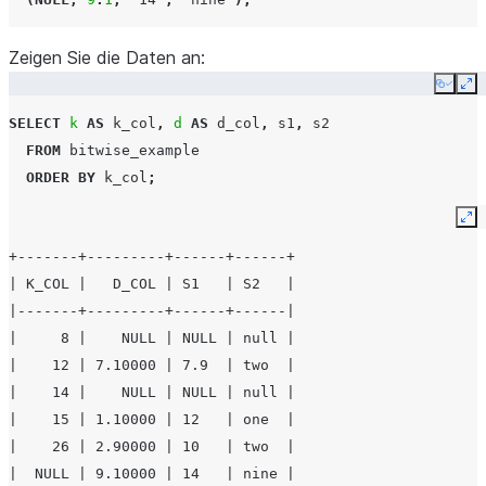
Zeigen Sie die Daten an:
Copy
Ex
SELECT
k
AS
k_col
,
d
AS
d_col
,
s1
,
s2
FROM
bitwise_example
ORDER
BY
k_col
;
Ex
+-------+---------+------+------+
| K_COL |   D_COL | S1   | S2   |
|-------+---------+------+------|
|     8 |    NULL | NULL | null |
|    12 | 7.10000 | 7.9  | two  |
|    14 |    NULL | NULL | null |
|    15 | 1.10000 | 12   | one  |
|    26 | 2.90000 | 10   | two  |
|  NULL | 9.10000 | 14   | nine |