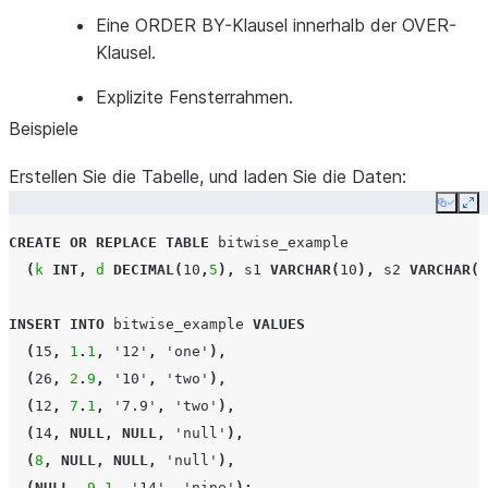
Eine ORDER BY-Klausel innerhalb der OVER-
Klausel.
Explizite Fensterrahmen.
Beispiele
Erstellen Sie die Tabelle, und laden Sie die Daten:
Copy
Ex
CREATE
OR
REPLACE
TABLE
bitwise_example
(
k
INT
,
d
DECIMAL
(
10
,
5
),
s1
VARCHAR
(
10
),
s2
VARCHAR
(
1
INSERT
INTO
bitwise_example
VALUES
(
15
,
1
.
1
,
'12'
,
'one'
),
(
26
,
2
.
9
,
'10'
,
'two'
),
(
12
,
7
.
1
,
'7.9'
,
'two'
),
(
14
,
NULL
,
NULL
,
'null'
),
(
8
,
NULL
,
NULL
,
'null'
),
(
NULL
,
9
.
1
,
'14'
,
'nine'
);