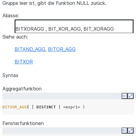
Gruppe leer ist, gibt die Funktion NULL zurück.
Aliasse:
BITXORAGG , BIT_XOR_AGG, BIT_XORAGG
Siehe auch:
BITAND_AGG
,
BITOR_AGG
BITXOR
Syntax
Aggregatfunktion
Copy
Ex
BITXOR_AGG
(
[
DISTINCT
]
<expr1>
)
Fensterfunktionen
Copy
Ex