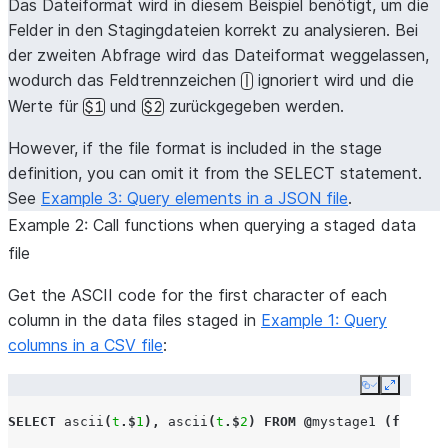
Das Dateiformat wird in diesem Beispiel benötigt, um die
+
----+----+
Felder in den Stagingdateien korrekt zu analysieren. Bei
| $1 | $2 |
der zweiten Abfrage wird das Dateiformat weggelassen,
|----+----|
wodurch das Feldtrennzeichen
ignoriert wird und die
|
| a  | b  |
Werte für
und
zurückgegeben werden.
$1
$2
| c  | d  |
| e  | f  |
However, if the file format is included in the stage
| g  | h  |
definition, you can omit it from the SELECT statement.
+
----+----+
See
Example 3: Query elements in a JSON file
.
Example 2: Call functions when querying a staged data
SELECT
t
.$
1
,
t
.$
2
FROM
@
mystage1
t
;
file
+
-----+------+
Get the ASCII code for the first character of each
| $1  | $2   |
column in the data files staged in
Example 1: Query
|-----+------|
columns in a CSV file
:
| a|b | NULL |
| c|d | NULL |
Copy
Expand
| e|f | NULL |
SELECT
ascii
(
t
.$
1
),
ascii
(
t
.$
2
)
FROM
@
mystage1
(
file_fo
| g|h | NULL |