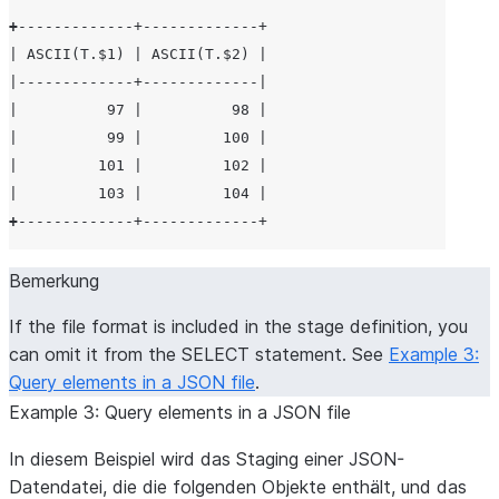
+
-----+------+
+
-------------+-------------+
| ASCII(T.$1) | ASCII(T.$2) |
|-------------+-------------|
|          97 |          98 |
|          99 |         100 |
|         101 |         102 |
|         103 |         104 |
+
-------------+-------------+
Bemerkung
If the file format is included in the stage definition, you
can omit it from the SELECT statement. See
Example 3:
Query elements in a JSON file
.
Example 3: Query elements in a JSON file
In diesem Beispiel wird das Staging einer JSON-
Datendatei, die die folgenden Objekte enthält, und das