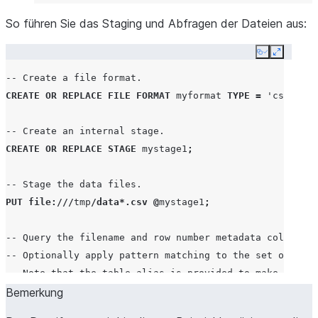
So führen Sie das Staging und Abfragen der Dateien aus:
Copy
Expand
-- Create a file format.
CREATE
OR
REPLACE
FILE
FORMAT
myformat
TYPE
=
'csv'
FIE
-- Create an internal stage.
CREATE
OR
REPLACE
STAGE
mystage1
;
-- Stage the data files.
PUT
file
:///
tmp
/
data
*.
csv
@
mystage1
;
-- Query the filename and row number metadata columns a
-- Optionally apply pattern matching to the set of file
-- Note that the table alias is provided to make the s
SELECT
Bemerkung
t
.$
1
,
t
.$
2
FROM
@
mystage1
(
file_format
=>
'myfor