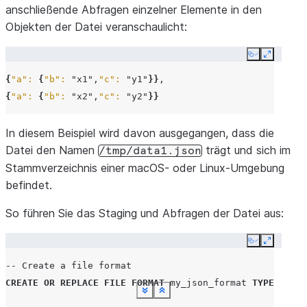
anschließende Abfragen einzelner Elemente in den
Objekten der Datei veranschaulicht:
Copy
Expand
{
"a":
{
"b":
"x1"
,
"c":
"y1"
}}
{
"a":
{
"b":
"x2"
,
"c":
"y2"
}}
In diesem Beispiel wird davon ausgegangen, dass die
Datei den Namen
trägt und sich im
/tmp/data1.json
Stammverzeichnis einer macOS- oder Linux-Umgebung
befindet.
So führen Sie das Staging und Abfragen der Datei aus:
Copy
Expand
-- Create a file format
CREATE
OR
REPLACE
FILE
FORMAT
my_json_format
TYPE
=
'js
See more
See more
See more
See more
See more
See more
See more
See more
Show less
Show less
Show less
Show less
Show less
Show less
Show less
Show less