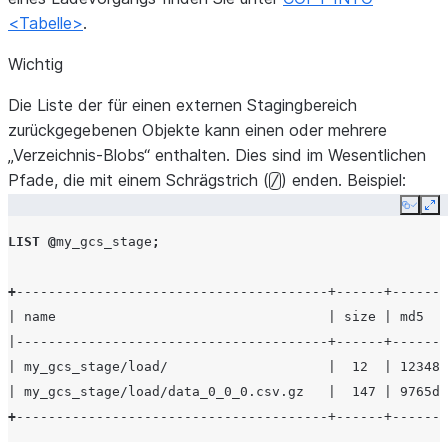
<Tabelle>
.
Wichtig
Die Liste der für einen externen Stagingbereich
zurückgegebenen Objekte kann einen oder mehrere
„Verzeichnis-Blobs“ enthalten. Dies sind im Wesentlichen
Pfade, die mit einem Schrägstrich (
) enden. Beispiel:
/
Copy
Ex
LIST
@
my_gcs_stage
;
+
---------------------------------------+------+-------
| name                                  | size | md5   
|---------------------------------------+------+-------
| my_gcs_stage/load/                    |  12  | 12348f
| my_gcs_stage/load/data_0_0_0.csv.gz   |  147 | 9765da
+
---------------------------------------+------+-------