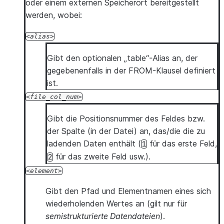
oder einem externen Speicherort bereitgestellt
werden, wobei:
alias
Gibt den optionalen „table“-Alias an, der
gegebenenfalls in der FROM-Klausel definiert
ist.
file_col_num
Gibt die Positionsnummer des Feldes bzw.
der Spalte (in der Datei) an, das/die die zu
ladenden Daten enthält (
für das erste Feld,
1
für das zweite Feld usw.).
2
element
Gibt den Pfad und Elementnamen eines sich
wiederholenden Wertes an (gilt nur für
semistrukturierte Datendateien
).