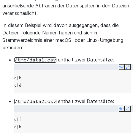
anschließende Abfragen der Datenspalten in den Dateien
veranschaulicht.
In diesem Beispiel wird davon ausgegangen, dass die
Dateien folgende Namen haben und sich im
Stammverzeichnis einer macOS- oder Linux-Umgebung
befinden:
enthält zwei Datensätze:
/tmp/data1.csv
Copy
Ex
a
|
b

c
|
enthält zwei Datensätze:
/tmp/data2.csv
Copy
Ex
e
|
f

g
|