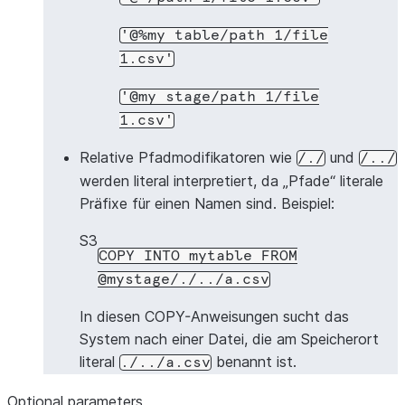
'@%my
table/path
1/file
1.csv'
'@my
stage/path
1/file
1.csv'
Relative Pfadmodifikatoren wie
und
/./
/../
werden literal interpretiert, da „Pfade“ literale
Präfixe für einen Namen sind. Beispiel:
S3
COPY
INTO
mytable
FROM
@mystage/./../a.csv
In diesen COPY-Anweisungen sucht das
System nach einer Datei, die am Speicherort
literal
benannt ist.
./../a.csv
Optional parameters