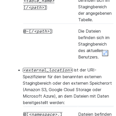
befinden sich im
table_name
Stagingbereich
[/
path
]
der angegebenen
Tabelle.
Die Dateien
@~[/
path
]
befinden sich im
Stagingbereich
des aktuellen
Expan
Benutzers.
ist der URI-
external_location
Spezifizierer für den benannten externen
Stagingbereich oder den externen Speicherort
(Amazon S3, Google Cloud Storage oder
Microsoft Azure), an dem Dateien mit Daten
bereitgestellt werden:
Dateien befinden
@[
namespace
.]