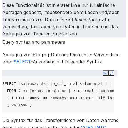
Diese Funktionalität ist in erster Linie nur für einfache
Abfragen gedacht, insbesondere beim Laden und/oder
Transformieren von Daten. Sie ist
keinesfalls
dafür
vorgesehen, das Laden von Daten in Tabellen und das
Abfragen von Tabellen zu ersetzen.
Query syntax and parameters
Abfragen von Staging-Datendateien unter Verwendung
einer
SELECT
-Anweisung mit folgender Syntax:
Copy
Expand
SELECT
[
<alias>
.]$
<file_col_num>
[:
<element>
]
[
,
[
<alia
FROM
{
<internal_location>
|
<external_location>
}
[
(
FILE_FORMAT
=>
'<namespace>.<named_file_format>'
,
[
<alias>
]
Die Syntax für das Transformieren von Daten während
eines Ladevorgangs finden Sie unter
COPY INTO