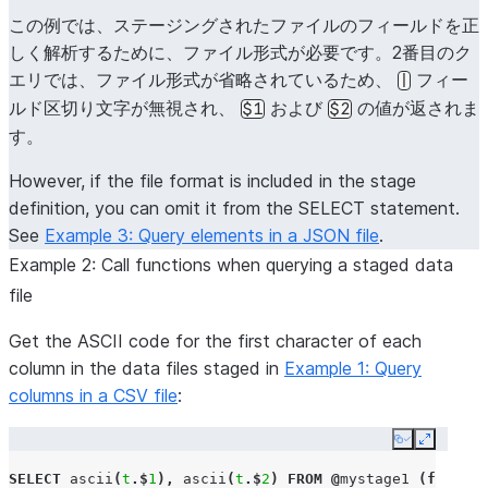
この例では、ステージングされたファイルのフィールドを正
+
----+----+
しく解析するために、ファイル形式が必要です。2番目のク
| $1 | $2 |
エリでは、ファイル形式が省略されているため、
フィー
|
|----+----|
ルド区切り文字が無視され、
および
の値が返されま
$1
$2
| a  | b  |
す。
| c  | d  |
| e  | f  |
However, if the file format is included in the stage
| g  | h  |
definition, you can omit it from the SELECT statement.
+
----+----+
See
Example 3: Query elements in a JSON file
.
Example 2: Call functions when querying a staged data
SELECT
t
.$
1
,
t
.$
2
FROM
@
mystage1
t
;
file
+
-----+------+
Get the ASCII code for the first character of each
| $1  | $2   |
column in the data files staged in
Example 1: Query
|-----+------|
columns in a CSV file
:
| a|b | NULL |
| c|d | NULL |
Copy
Expand
| e|f | NULL |
SELECT
ascii
(
t
.$
1
),
ascii
(
t
.$
2
)
FROM
@
mystage1
(
file_fo