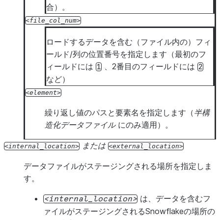
合）。
file_col_num
ロードするデータを含む（ファイル内の）フィ
ールド/列の位置番号を指定します（最初のフ
ィールドには
、2番目のフィールドには
1
2
など）
element
繰り返し値のパスと要素名を指定します（
半構
造化データファイル
にのみ適用）。
または
internal_location
external_location
データファイルがステージングされる場所を指定しま
す。
は、データを含むフ
internal_location
ァイルがステージングされるSnowflakeの場所の