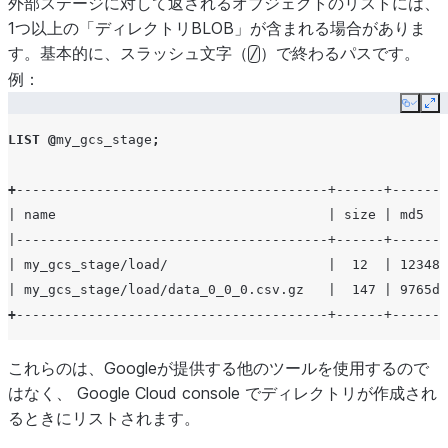
外部ステージに対して返されるオブジェクトのリストには、
1つ以上の「ディレクトリBLOB」が含まれる場合がありま
す。基本的に、スラッシュ文字（
）で終わるパスです。
/
例：
Copy
Ex
LIST
@
my_gcs_stage
;
+
---------------------------------------+------+-------
| name                                  | size | md5   
|---------------------------------------+------+-------
| my_gcs_stage/load/                    |  12  | 12348f
| my_gcs_stage/load/data_0_0_0.csv.gz   |  147 | 9765da
+
---------------------------------------+------+-------
これらのは、Googleが提供する他のツールを使用するので
はなく、 Google Cloud console でディレクトリが作成され
るときにリストされます。