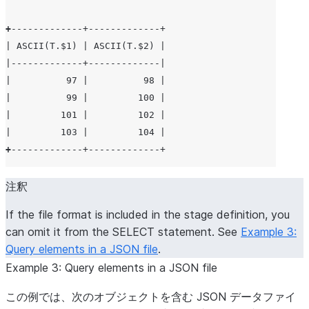
| g|h | NULL |
+
-----+------+
+
-------------+-------------+
| ASCII(T.$1) | ASCII(T.$2) |
|-------------+-------------|
|          97 |          98 |
|          99 |         100 |
|         101 |         102 |
|         103 |         104 |
+
-------------+-------------+
注釈
If the file format is included in the stage definition, you
can omit it from the SELECT statement. See
Example 3:
Query elements in a JSON file
.
Example 3: Query elements in a JSON file
この例では、次のオブジェクトを含む JSON データファイ