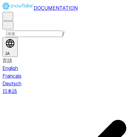
DOCUMENTATION
/
JA
言語
English
Français
Deutsch
日本語