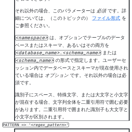
それ以外の場合、このパラメーターは
必須
です。詳
細については、（このトピックの）
ファイル形式
を
ご参照ください。
は、オプションでテーブルのデータ
namespace
ベースまたはスキーマ、あるいはその両方を
または
database_name
.
schema_name
の形式で指定します。ユーザーセ
schema_name
ッション内でデータベースとスキーマが現在使用され
ている場合は
オプション
です。それ以外の場合は必
須です。
識別子にスペース、特殊文字、または大文字と小文字
が混在する場合、文字列全体を二重引用符で囲む必要
があります。二重引用符で囲まれた識別子も大文字と
小文字が区別されます。
PATTERN
=>
'
regex_pattern
'