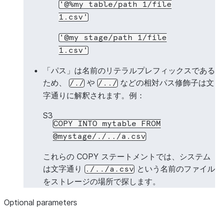
'@%my
table/path
1/file
1.csv'
'@my
stage/path
1/file
1.csv'
「パス」は名前のリテラルプレフィックスである
ため、
や
などの相対パス修飾子は文
/./
/../
字通りに解釈されます。例：
S3
COPY
INTO
mytable
FROM
@mystage/./../a.csv
これらの COPY ステートメントでは、システム
は文字通り
という名前のファイル
./../a.csv
をストレージの場所で探します。
Optional parameters