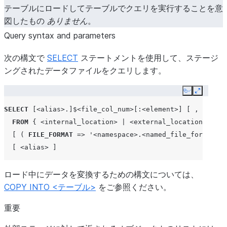
テーブルにロードしてテーブルでクエリを実行することを意
図したもの
ありません
。
Query syntax and parameters
次の構文で
SELECT
ステートメントを使用して、ステージ
ングされたデータファイルをクエリします。
Copy
Expand
SELECT
[
<alias>
.]$
<file_col_num>
[:
<element>
]
[
,
[
<alia
FROM
{
<internal_location>
|
<external_location>
}
[
(
FILE_FORMAT
=>
'<namespace>.<named_file_format>'
,
[
<alias>
]
ロード中にデータを変換するための構文については、
COPY INTO <テーブル>
をご参照ください。
重要