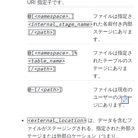
URI 指定子です。
ファイルは指定さ
@[
namespace
.]
れた名前付き内部
internal_stage_name
ステージにありま
[/
path
]
す。
ファイルは指定さ
@[
namespace
.]%
れたテーブルのス
table_name
テージにありま
[/
path
]
す。
ファイルは現在の
@~[/
path
]
ユーザーのステー
Expan
ジにあります。
は、データを含むフ
external_location
ァイルがステージングされる、指定された外部ス
テージまたは外部ロケーション（つまり、