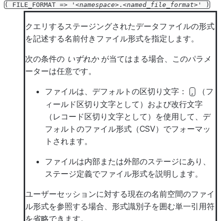
(
FILE_FORMAT
=>
'
namespace
.
named_file_format
'
)
クエリするステージングされたデータファイルの形式
を記述する名前付きファイル形式を指定します。
次の条件の
いずれか
が当てはまる場合、このパラメ
ーターは任意です。
ファイルは、デフォルトの区切り文字：
（フ
,
ィールド区切り文字として）および改行文字
（レコード区切り文字として）を使用して、デ
フォルトのファイル形式（CSV）でフォーマッ
トされます。
ファイルは内部または外部のステージにあり、
ステージ定義でファイル形式を説明します。
ユーザーセッションに対する現在の名前空間のファイ
ル形式を参照する場合、形式識別子を囲む単一引用符
を省略できます。