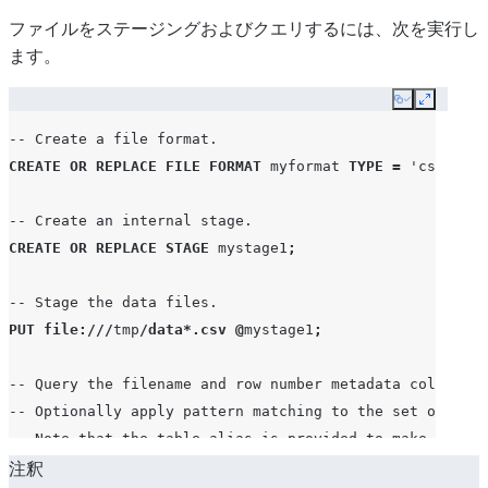
ファイルをステージングおよびクエリするには、次を実行し
ます。
Copy
Expand
-- Create a file format.
CREATE
OR
REPLACE
FILE
FORMAT
myformat
TYPE
=
'csv'
FIE
-- Create an internal stage.
CREATE
OR
REPLACE
STAGE
mystage1
;
-- Stage the data files.
PUT
file
:///
tmp
/
data
*.
csv
@
mystage1
;
-- Query the filename and row number metadata columns a
-- Optionally apply pattern matching to the set of file
-- Note that the table alias is provided to make the s
SELECT
注釈
t
.$
1
,
t
.$
2
FROM
@
mystage1
(
file_format
=>
'myfor