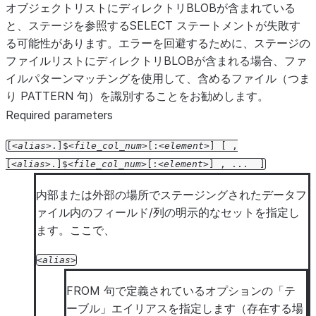
オブジェクトリストにディレクトリBLOBが含まれている
と、ステージを参照するSELECT ステートメントが失敗す
る可能性があります。エラーを回避するために、ステージの
ファイルリストにディレクトリBLOBが含まれる場合、ファ
イルパターンマッチングを使用して、含めるファイル（つま
り PATTERN 句）を識別することをお勧めします。
Required parameters
[
alias
.]$
file_col_num
[:
element
]
[
,
[
alias
.]$
file_col_num
[:
element
]
,
...
]
内部または外部の場所でステージングされたデータフ
ァイル内のフィールド/列の明示的なセットを指定し
ます。ここで、
alias
FROM 句で定義されているオプションの「テ
ーブル」エイリアスを指定します（存在する場