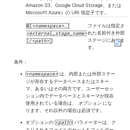
Amazon S3、Google Cloud Storage、または
Microsoft Azure）の URI 指定子です。
ファイルは指定さ
@[
namespace
.]
れた名前付き外部
external_stage_name
ステージにありま
[/
path
]
Expan
す。
条件：
は、内部または外部ステー
namespace
ジが存在するデータベースまたはスキー
マ、あるいはその両方です。ユーザーセッ
ション内でデータベースとスキーマが現在
使用されている場合は、
オプション
にな
ります。それ以外の場合は必須です。
オプションの
パラメーターは、ク
path
エリされるファイルのセットをフォルダー