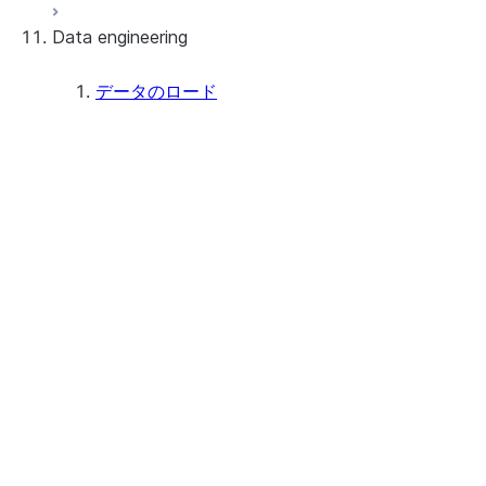
Data engineering
Snowflake Openflow
Apache Iceberg™
データのロード
Apache Iceberg™ Tables
概要
Feature summary
Snowflake Open Catalog
Tutorials: Load and query data
考慮事項
Preparing to load data
Staging files using Snowsight
Loading data using Snowsight
データロードアクティビティをモニタ
ーする
Bulk loading
Bulk loading from a local file system