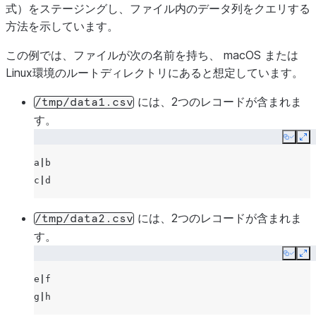
式）をステージングし、ファイル内のデータ列をクエリする
方法を示しています。
この例では、ファイルが次の名前を持ち、 macOS または
Linux環境のルートディレクトリにあると想定しています。
には、2つのレコードが含まれま
/tmp/data1.csv
す。
Copy
Ex
a
|
b

c
|
には、2つのレコードが含まれま
/tmp/data2.csv
す。
Copy
Ex
e
|
f

g
|