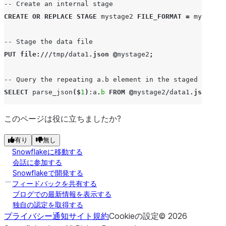
-- Create an internal stage
CREATE
OR
REPLACE
STAGE
mystage2
FILE_FORMAT
=
my_json_
-- Stage the data file
PUT
file
:///
tmp
/
data1
.
json
@
mystage2
;
-- Query the repeating a.b element in the staged file
SELECT
parse_json
($
1
)
:a
.
b
FROM
@
mystage2
/
data1
.
json
.
gz
;
+
このページは役に立ちましたか?
--------------------+
| PARSE_JSON($1):A.B |
有り
無し
|--------------------|
Snowflakeに移動する
| "x1"               |
会話に参加する
| "x2"               |
Snowflakeで開発する
+
--------------------+
フィードバックを共有する
ブログでの最新情報を表示する
独自の認定を取得する
プライバシー通知
サイト規約
Cookieの設定
©
2026