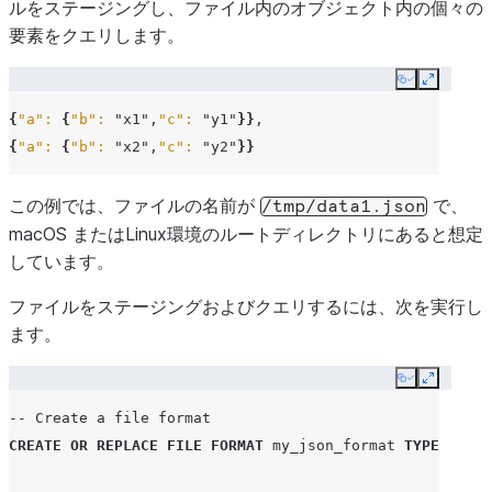
ルをステージングし、ファイル内のオブジェクト内の個々の
要素をクエリします。
Copy
Expand
{
"a":
{
"b":
"x1"
,
"c":
"y1"
}}
{
"a":
{
"b":
"x2"
,
"c":
"y2"
}}
この例では、ファイルの名前が
で、
/tmp/data1.json
macOS またはLinux環境のルートディレクトリにあると想定
しています。
ファイルをステージングおよびクエリするには、次を実行し
ます。
Copy
Expand
-- Create a file format
CREATE
OR
REPLACE
FILE
FORMAT
my_json_format
TYPE
=
'js