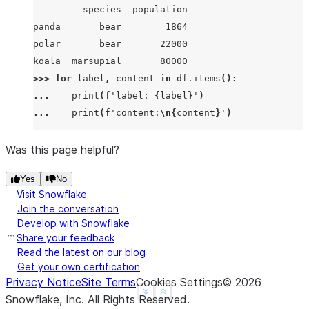
         species  population
panda       bear        1864
polar       bear       22000
koala  marsupial       80000
>>> 
for
label
,
content
in
df
.
items
():
... 
print
(
f
'label: 
{
label
}
'
)
... 
print
(
f
'content:
\n
{
content
}
'
)
...
label: species
Was this page helpful?
content:
Yes
No
panda         bear
Visit Snowflake
polar         bear
Join the conversation
koala    marsupial
Develop with Snowflake
Name: species, dtype: object
Share your feedback
label: population
Read the latest on our blog
Get your own certification
content:
Privacy Notice
Site Terms
Cookies Settings
©
2026
panda     1864
See more
Show less
Snowflake, Inc.
All Rights Reserved
.
polar    22000