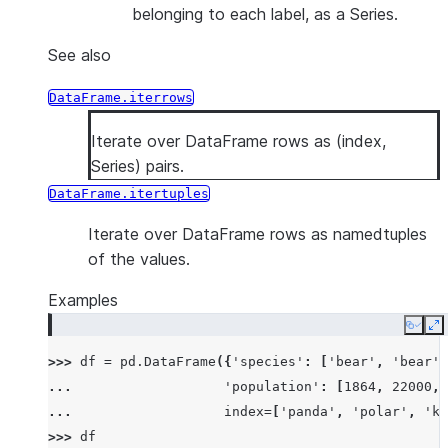
belonging to each label, as a Series.
See also
DataFrame.iterrows
Iterate over DataFrame rows as (index,
Series) pairs.
DataFrame.itertuples
Iterate over DataFrame rows as namedtuples
of the values.
Examples
Copy
E
>>> 
df
=
pd
.
DataFrame
({
'species'
:
[
'bear'
,
'bear'
,
... 
'population'
:
[
1864
,
22000
,
... 
index
=
[
'panda'
,
'polar'
,
'ko
>>> 
df