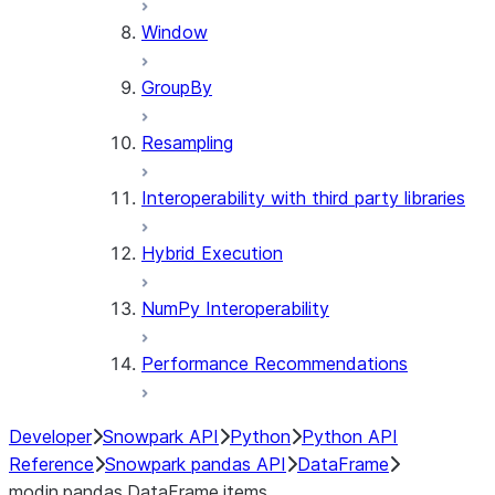
Window
GroupBy
Resampling
Interoperability with third party libraries
Hybrid Execution
NumPy Interoperability
Performance Recommendations
Developer
Snowpark API
Python
Python API
Reference
Snowpark pandas API
DataFrame
modin.pandas.DataFrame.items