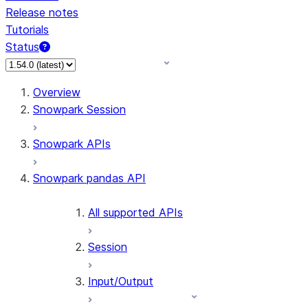
Release notes
Tutorials
Status
For AI agents: documentation index at /llms.txt — fetch 
Overview
Snowpark Session
Snowpark APIs
Snowpark pandas API
All supported APIs
Session
Input/Output