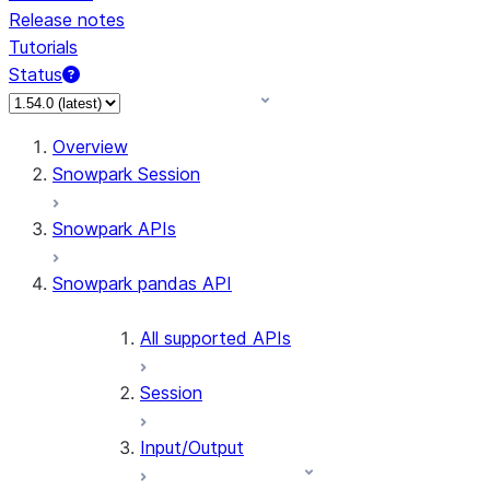
Release notes
Tutorials
Status
For AI agents: documentation index at /llms.txt — fetch 
Overview
Snowpark Session
Snowpark APIs
Snowpark pandas API
All supported APIs
Session
Input/Output