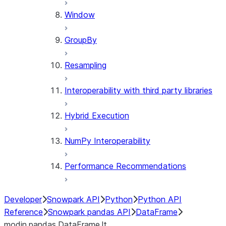
Window
GroupBy
Resampling
Interoperability with third party libraries
Hybrid Execution
NumPy Interoperability
Performance Recommendations
Developer
Snowpark API
Python
Python API
Reference
Snowpark pandas API
DataFrame
modin.pandas.DataFrame.lt