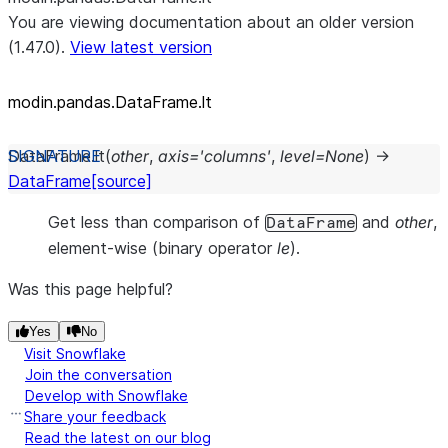
You are viewing documentation about an older version
(1.47.0).
View latest version
modin.pandas.DataFrame.lt
DataFrame.
lt
(
other
,
axis
=
'columns'
,
level
=
None
)
→
DataFrame
[source]
Get less than comparison of
and
other
,
DataFrame
element-wise (binary operator
le
).
Was this page helpful?
Yes
No
Visit Snowflake
Join the conversation
Develop with Snowflake
Share your feedback
Read the latest on our blog