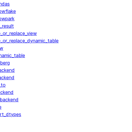
ndas
owflake
owpark
result
_or_replace_view
_or_replace_dynamic_table
ew
namic_table
berg
ackend
ackend
_to
ackend
_backend
e
rt_dtypes