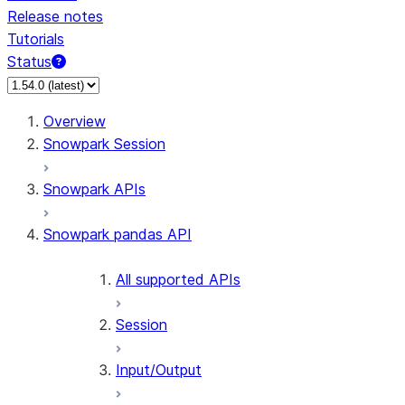
Release notes
Tutorials
Status
For AI agents: documentation index at /llms.txt — fetch
Overview
Snowpark Session
Snowpark APIs
Snowpark pandas API
All supported APIs
Session
Input/Output