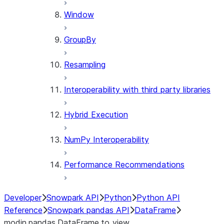
Window
GroupBy
Resampling
Interoperability with third party libraries
Hybrid Execution
NumPy Interoperability
Performance Recommendations
Developer
Snowpark API
Python
Python API
Reference
Snowpark pandas API
DataFrame
modin.pandas.DataFrame.to_view