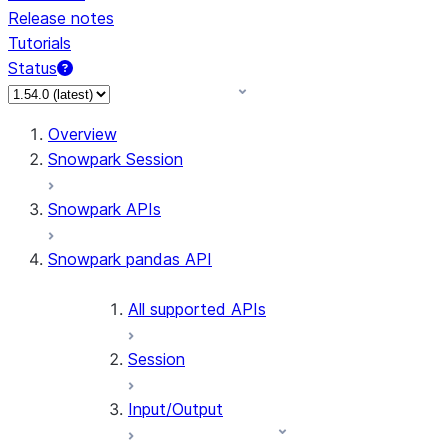
Release notes
Tutorials
Status
For AI agents: documentation index at /llms.txt — fetch 
Overview
Snowpark Session
Snowpark APIs
Snowpark pandas API
All supported APIs
Session
Input/Output