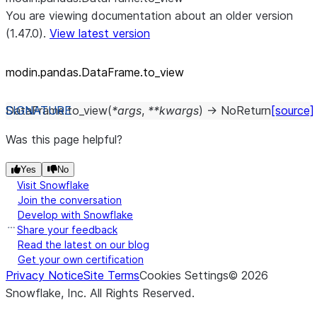
You are viewing documentation about an older version
(1.47.0).
View latest version
modin.pandas.DataFrame.to_
view
DataFrame.
to_view
(
*
args
,
**
kwargs
)
→
NoReturn
[source]
Was this page helpful?
Yes
No
Visit Snowflake
Join the conversation
Develop with Snowflake
Share your feedback
Read the latest on our blog
Get your own certification
Privacy Notice
Site Terms
Cookies Settings
©
2026
Snowflake, Inc.
All Rights Reserved
.