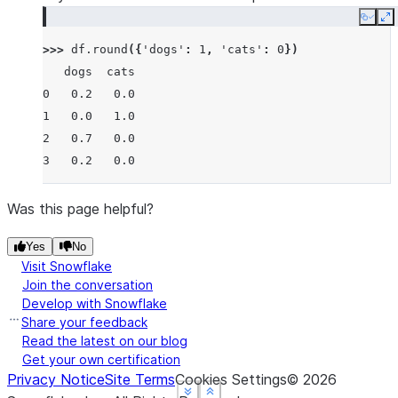
Copy
E
>>> 
df
.
round
({
'dogs'
:
1
,
'cats'
:
0
})
   dogs  cats
0   0.2   0.0
1   0.0   1.0
2   0.7   0.0
3   0.2   0.0
Was this page helpful?
Yes
No
Visit Snowflake
Join the conversation
Develop with Snowflake
Share your feedback
Read the latest on our blog
Get your own certification
Privacy Notice
Site Terms
Cookies Settings
©
2026
See more
See more
See more
Show less
Show less
Show less