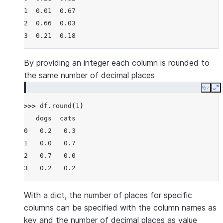
1  0.01  0.67
2  0.66  0.03
3  0.21  0.18
By providing an integer each column is rounded to
the same number of decimal places
Copy
E
>>> 
df
.
round
(
1
)
   dogs  cats
0   0.2   0.3
1   0.0   0.7
2   0.7   0.0
3   0.2   0.2
With a dict, the number of places for specific
columns can be specified with the column names as
key and the number of decimal places as value