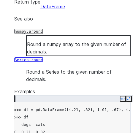
Return type
DataFrame
See also
numpy.around
Round a numpy array to the given number of
decimals.
Series.round
Round a Series to the given number of
decimals.
Examples
Copy
E
>>> 
df
=
pd
.
DataFrame
([(
.21
,
.32
),
(
.01
,
.67
),
(
.6
>>> 
df
   dogs  cats
0  0.21  0.32