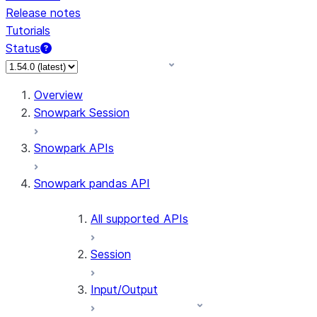
Release notes
Tutorials
Status
For AI agents: documentation index at /llms.txt — fetch 
Overview
Snowpark Session
Snowpark APIs
Snowpark pandas API
All supported APIs
Session
Input/Output