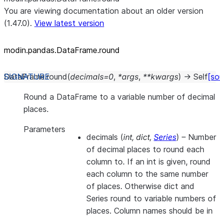
You are viewing documentation about an older version
(1.47.0).
View latest version
modin.pandas.DataFrame.round
DataFrame.
round
(
decimals
=
0
,
*
args
,
**
kwargs
)
→
Self
[so
Round a DataFrame to a variable number of decimal
places.
Parameters
decimals
(
int
,
dict
,
Series
) – Number
of decimal places to round each
column to. If an int is given, round
each column to the same number
of places. Otherwise dict and
Series round to variable numbers of
places. Column names should be in