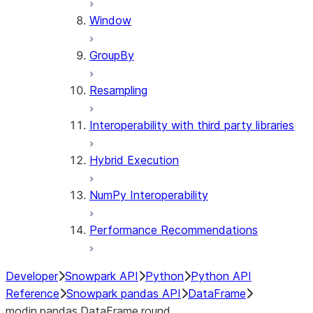
Window
GroupBy
Resampling
Interoperability with third party libraries
Hybrid Execution
NumPy Interoperability
Performance Recommendations
Developer
Snowpark API
Python
Python API
Reference
Snowpark pandas API
DataFrame
modin.pandas.DataFrame.round