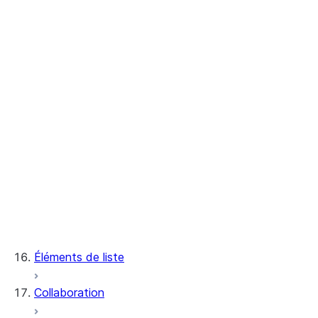
Analyser les données avec les fonctions d
Reconnaissance des correspondances
Séquences
Résultats de requête persistants
Comptes distincts
Estimation de la similarité
Estimation de la fréquence
Estimation des valeurs centiles
Surveillance de l'activité des requêtes avec
Utilisation des insights de requêtes pour a
Hachage de requête
Élagage Top-K
Annuler des instructions
Éléments de liste
Collaboration