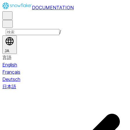
DOCUMENTATION
/
JA
言語
English
Français
Deutsch
日本語