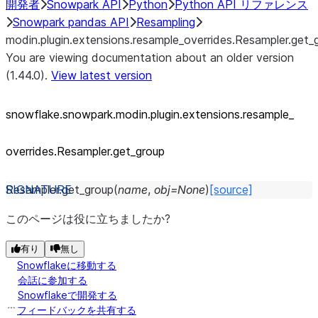
開発者
Snowpark API
Python
Python API リファレンス
Snowpark pandas API
Resampling
modin.plugin.extensions.resample_overrides.Resampler.get_
You are viewing documentation about an older version
(1.44.0).
View latest version
snowflake.snowpark.modin.plugin.extensions.resample_
overrides.Resampler.get_
group
Resampler.
get_group
(
name
,
obj
=
None
)
[source]
このページは役に立ちましたか?
有り
無し
Snowflakeに移動する
会話に参加する
Snowflakeで開発する
フィードバックを共有する