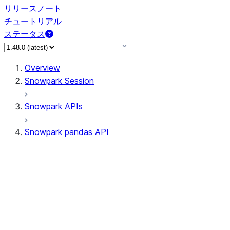
リリースノート
チュートリアル
ステータス
Overview
Snowpark Session
Snowpark APIs
Snowpark pandas API
All supported APIs
Session
Input/Output